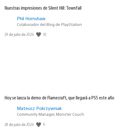
Nuestras impresiones de Silent Hill: Townfall
Phil Hornshaw
Colaborador del Blog de PlayStation
10
Fecha
29 de julio de 2026
de
publicación:
Hoy se lanza la demo de Flamecraft, que llegará a PS5 este año
Mateusz Pokrzywniak
Community Manager, Monster Couch
6
Fecha
28 de julio de 2026
de