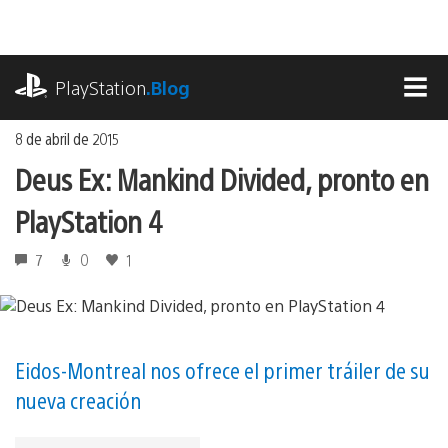
Ir
al
contenido
playstation.com
PlayStation
.Blog
MEN
8 de abril de 2015
Deus Ex: Mankind Divided, pronto en
PlayStation 4
7
0
1
Eidos-Montreal nos ofrece el primer tráiler de su
nueva creación