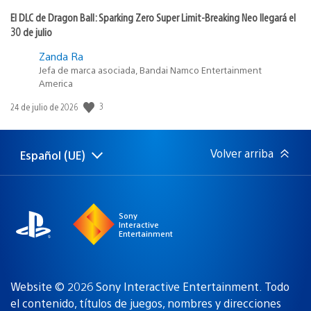
El DLC de Dragon Ball: Sparking Zero Super Limit-Breaking Neo llegará el
30 de julio
Zanda Ra
Jefa de marca asociada, Bandai Namco Entertainment
America
3
Fecha
24 de julio de 2026
de
publicación:
Volver arriba
Español (UE)
Selecciona
Región
una
actual:
región
Sony
Interactive
Entertainment
Website © 2026 Sony Interactive Entertainment. Todo
el contenido, títulos de juegos, nombres y direcciones