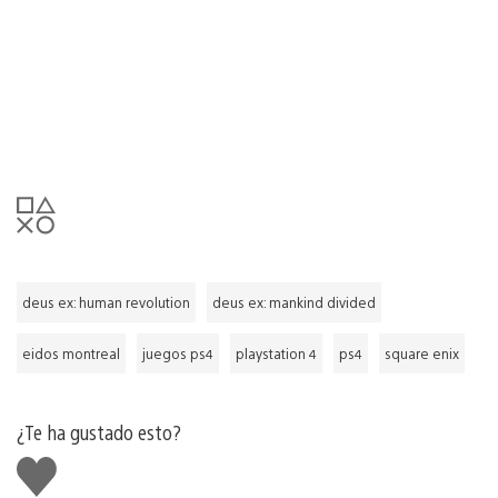
deus ex: human revolution
deus ex: mankind divided
eidos montreal
juegos ps4
playstation 4
ps4
square enix
¿Te ha gustado esto?
Me
gusta