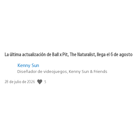
publicación:
La última actualización de Ball x Pit, The Naturalist, llega el 6 de agosto
Kenny Sun
Diseñador de videojuegos, Kenny Sun & Friends
5
Fecha
28 de julio de 2026
de
publicación: