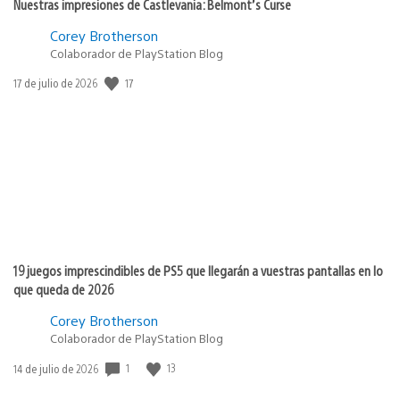
Nuestras impresiones de Castlevania: Belmont’s Curse
Corey Brotherson
Colaborador de PlayStation Blog
17
Fecha
17 de julio de 2026
de
publicación:
19 juegos imprescindibles de PS5 que llegarán a vuestras pantallas en lo
que queda de 2026
Corey Brotherson
Colaborador de PlayStation Blog
1
13
Fecha
14 de julio de 2026
de