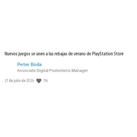
publicación:
Nuevos juegos se unen a las rebajas de verano de PlayStation Store
Peter Boda
Associate Digital Promotions Manager
116
Fecha
27 de julio de 2026
de
publicación: