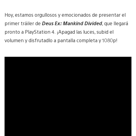
Hoy, estamos orgullosos y emocionados de presentar el
primer tráiler de
Deus Ex: Mankind Divided
, que llegará
pronto a PlayStation 4. ¡Apagad las luces, subid el
volumen y disfrutadlo a pantalla completa y 1080p!