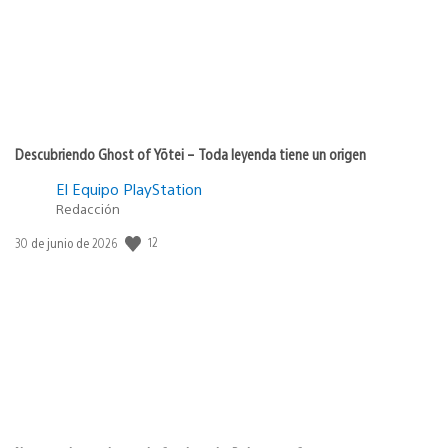
Descubriendo Ghost of Yōtei – Toda leyenda tiene un origen
El Equipo PlayStation
Redacción
12
Fecha
30 de junio de 2026
de
publicación: