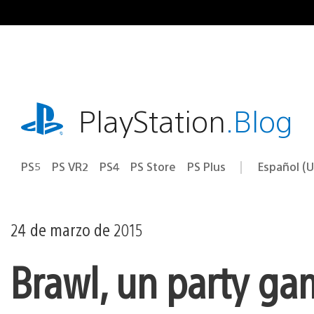
Ir
al
contenido
playstation.com
PlayStation
.Blog
PS5
PS VR2
PS4
PS Store
PS Plus
Español (U
Seleccion
Región
una
actual:
región
24 de marzo de 2015
Brawl, un party gam