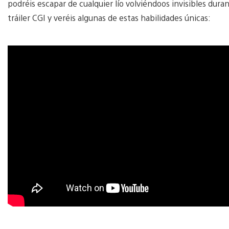
podréis escapar de cualquier lío volviéndoos invisibles dur
tráiler CGI y veréis algunas de estas habilidades únicas: