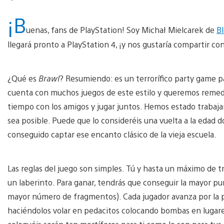
¡B
uenas, fans de PlayStation! Soy Michał Mielcarek de
B
llegará pronto a PlayStation 4, ¡y nos gustaría compartir c
¿Qué es
Brawl
? Resumiendo: es un terrorífico party game 
cuenta con muchos juegos de este estilo y queremos remed
tiempo con los amigos y jugar juntos. Hemos estado trabaj
sea posible. Puede que lo consideréis una vuelta a la edad 
conseguido captar ese encanto clásico de la vieja escuela.
Las reglas del juego son simples. Tú y hasta un máximo de 
un laberinto. Para ganar, tendrás que conseguir la mayor pun
mayor número de fragmentos). Cada jugador avanza por la p
haciéndolos volar en pedacitos colocando bombas en lugares