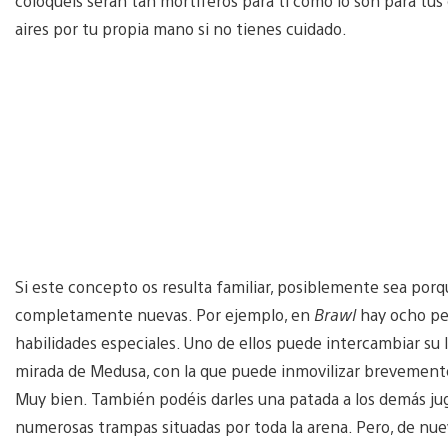
coloquéis serán tan mortíferos para ti como lo son para tus
aires por tu propia mano si no tienes cuidado.
Si este concepto os resulta familiar, posiblemente sea porq
completamente nuevas. Por ejemplo, en
Brawl
hay ocho pe
habilidades especiales. Uno de ellos puede intercambiar su l
mirada de Medusa, con la que puede inmovilizar brevemente
Muy bien. También podéis darles una patada a los demás jug
numerosas trampas situadas por toda la arena. Pero, de nuevo