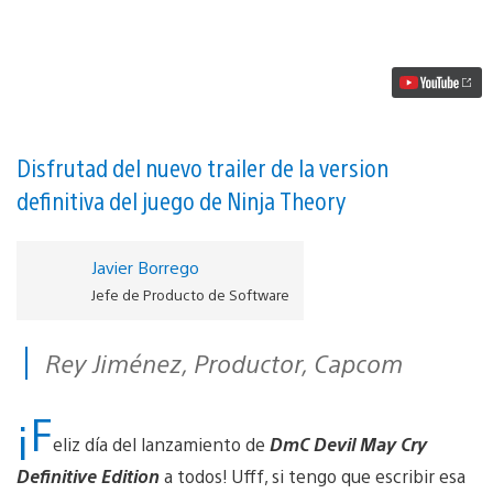
Devil
May
Cry
Definitive
Edition,
disponible
desde
hoy
vídeo
Disfrutad del nuevo trailer de la version
definitiva del juego de Ninja Theory
Javier Borrego
Jefe de Producto de Software
Rey Jiménez, Productor, Capcom
¡F
eliz día del lanzamiento de
DmC Devil May Cry
Definitive Edition
a todos! Ufff, si tengo que escribir esa