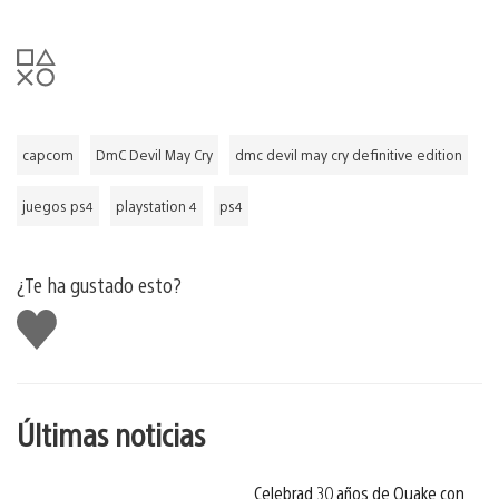
capcom
DmC Devil May Cry
dmc devil may cry definitive edition
juegos ps4
playstation 4
ps4
¿Te ha gustado esto?
Me
gusta
esto
Últimas noticias
Celebrad 30 años de Quake con