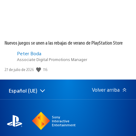
Nuevos juegos se unen a las rebajas de verano de PlayStation Store
Peter Boda
Associate Digital Promotions Manager
116
Fecha
27 de julio de 2026
de
publicación:
Volver arriba
Español (UE)
Selecciona
Región
una
actual:
región
Sony
Interactive
Entertainment