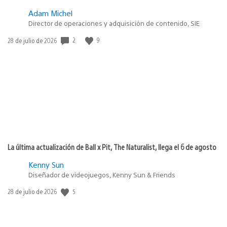
Adam Michel
Director de operaciones y adquisición de contenido, SIE
2
9
Fecha
28 de julio de 2026
de
publicación:
La última actualización de Ball x Pit, The Naturalist, llega el 6 de agosto
Kenny Sun
Diseñador de videojuegos, Kenny Sun & Friends
5
Fecha
28 de julio de 2026
de
publicación: