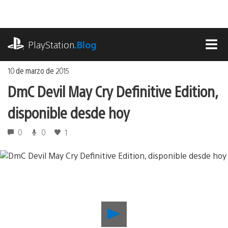
Ir
al
contenido
playstation.com
PlayStation
.Blog
MEN
10 de marzo de 2015
DmC Devil May Cry Definitive Edition,
disponible desde hoy
0
0
1
Reproducir
DmC