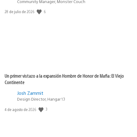
Community Manager, Monster Couch
6
Fecha
28 de julio de 2026
de
publicación:
Un primer vistazo a la expansión Hombre de Honor de Mafia: El Viejo
Continente
Josh Zammit
Design Director, Hangar 13
3
Fecha
4 de agosto de 2026
de
publicación: