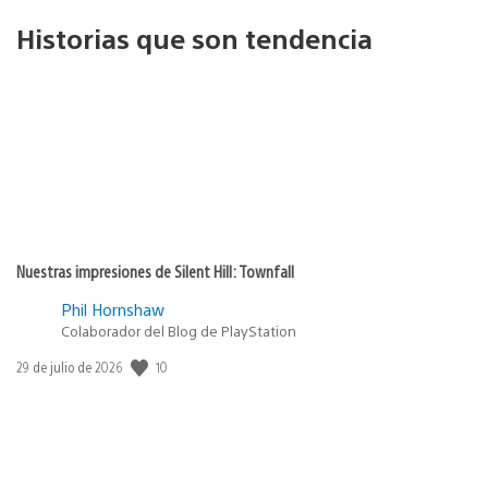
Historias que son tendencia
Nuestras impresiones de Silent Hill: Townfall
Phil Hornshaw
Colaborador del Blog de PlayStation
10
Fecha
29 de julio de 2026
de
publicación: