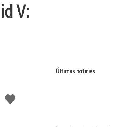
id V:
Últimas noticias
Me
gusta
esto