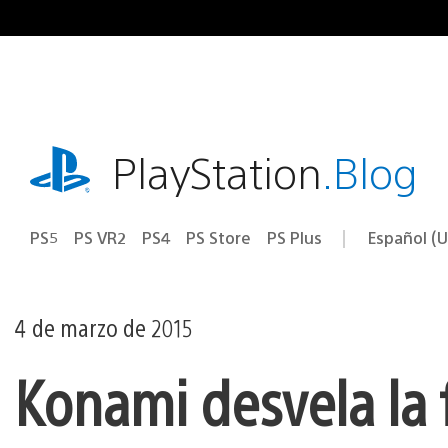
Ir
al
contenido
playstation.com
PlayStation
.Blog
PS5
PS VR2
PS4
PS Store
PS Plus
Español (U
Seleccion
Región
una
actual:
región
4 de marzo de 2015
Konami desvela la 