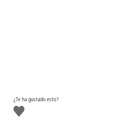
¿Te ha gustado esto?
Me
gusta
esto