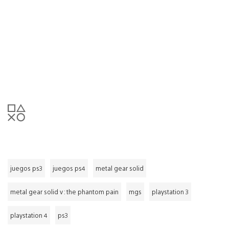
juegos ps3
juegos ps4
metal gear solid
metal gear solid v : the phantom pain
mgs
playstation 3
playstation 4
ps3