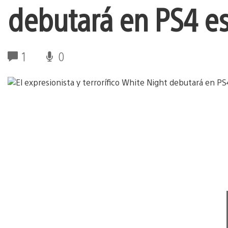
debutará en PS4 e
1
0