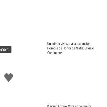
Un primer vistazo a la expansión
Hombre de Honor de Mafia: El Viejo
Continente
Me
gusta
esto
Players’ Choice: Vota por el mejor