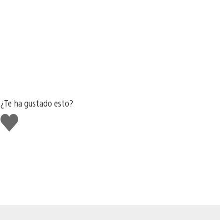
¿Te ha gustado esto?
Me
gusta
esto