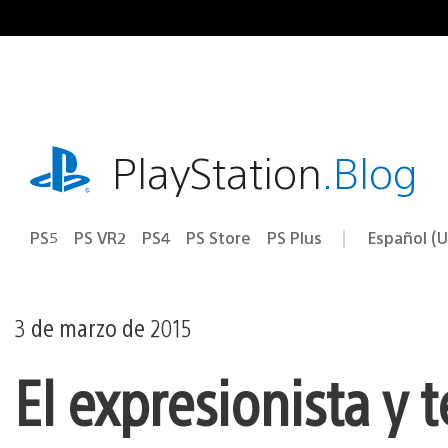
Ir
al
contenido
playstation.com
PlayStation
.Blog
PS5
PS VR2
PS4
PS Store
PS Plus
Español (U
Seleccion
Región
una
actual:
región
3 de marzo de 2015
El expresionista y 