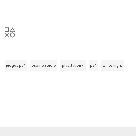
juegos ps4
osome studio
playstation 4
ps4
white night