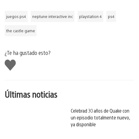
juegos ps4
neptune interactive inc
playstation 4
ps4
the castle game
¿Te ha gustado esto?
Me
gusta
esto
Últimas noticias
Celebrad 30 años de Quake con
un episodio totalmente nuevo,
ya disponible