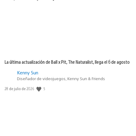
de
publicación:
La última actualización de Ball x Pit, The Naturalist, llega el 6 de agosto
Kenny Sun
Diseñador de videojuegos, Kenny Sun & Friends
5
Fecha
28 de julio de 2026
de
publicación: