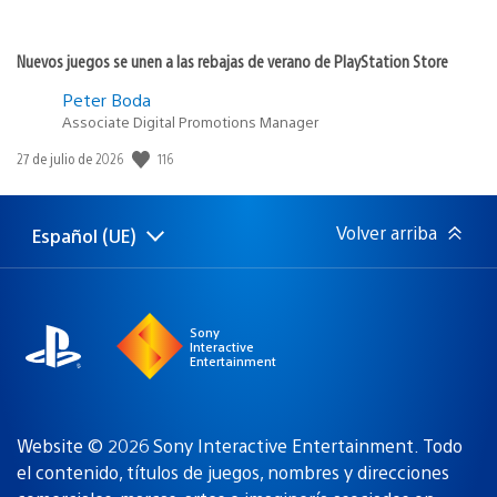
Nuevos juegos se unen a las rebajas de verano de PlayStation Store
Peter Boda
Associate Digital Promotions Manager
116
Fecha
27 de julio de 2026
de
publicación:
Volver arriba
Español (UE)
Selecciona
Región
una
actual:
región
Sony
Interactive
Entertainment
Website © 2026 Sony Interactive Entertainment. Todo
el contenido, títulos de juegos, nombres y direcciones