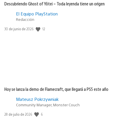
Descubriendo Ghost of Yōtei – Toda leyenda tiene un origen
El Equipo PlayStation
Redacción
12
Fecha
30 de junio de 2026
de
publicación:
Hoy se lanza la demo de Flamecraft, que llegará a PS5 este año
Mateusz Pokrzywniak
Community Manager, Monster Couch
6
Fecha
28 de julio de 2026
de
publicación: