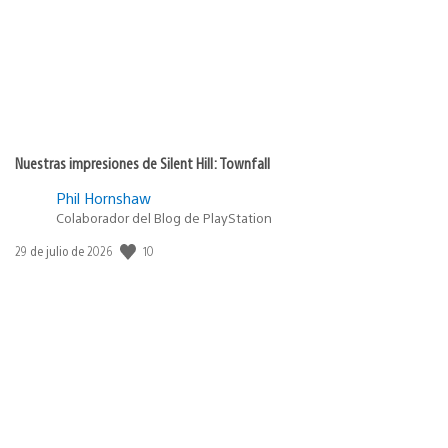
Nuestras impresiones de Silent Hill: Townfall
Phil Hornshaw
Colaborador del Blog de PlayStation
10
Fecha
29 de julio de 2026
de
publicación: