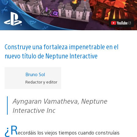
The
Castle
Game,
un
nuevo
juego
de
estrategia
para
Construye una fortaleza impenetrable en el
PS4
nuevo título de Neptune Interactive
vídeo
Bruno Sol
Redactor y editor
Ayngaran Vamatheva, Neptune
Interactive Inc
¿R
ecordáis los viejos tiempos cuando construíais