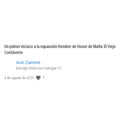
Un primer vistazo a la expansión Hombre de Honor de Mafia: El Viejo
Continente
Josh Zammit
Design Director, Hangar 13
3
Fecha
4 de agosto de 2026
de
publicación: