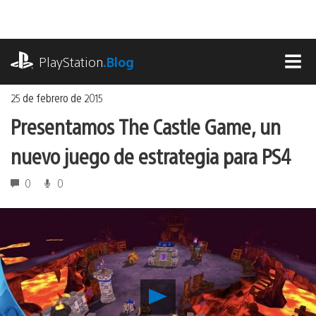
Ir
al
contenido
playstation.com
PlayStation
.Blog
MEN
25 de febrero de 2015
Presentamos The Castle Game, un
nuevo juego de estrategia para PS4
0
0
Reproducir
Presentamos