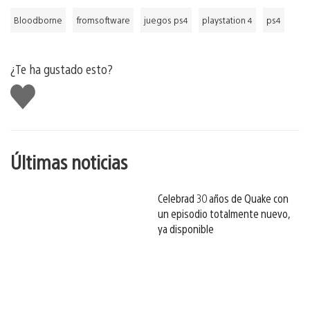
Bloodborne
fromsoftware
juegos ps4
playstation 4
ps4
¿Te ha gustado esto?
Me
gusta
esto
Últimas noticias
Celebrad 30 años de Quake con
un episodio totalmente nuevo,
ya disponible