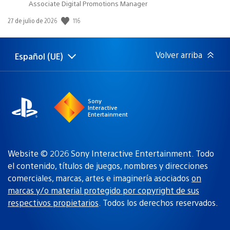
Associate Digital Promotions Manager
116
Fecha
27 de julio de 2026
de
publicación:
Volver arriba
Español (UE)
Selecciona
Región
una
actual:
región
Sony
Interactive
Entertainment
Website © 2026 Sony Interactive Entertainment. Todo
el contenido, títulos de juegos, nombres y direcciones
comerciales, marcas, artes e imaginería asociados
on
marcas y/o material protegido por copyright de sus
respectivos propietarios
. Todos los derechos reservados.