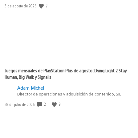
7
Fecha
3 de agosto de 2026
de
publicación:
Juegos mensuales de PlayStation Plus de agosto: Dying Light 2 Stay
Human, Big Walk y Signalis
Adam Michel
Director de operaciones y adquisición de contenido, SIE
2
9
Fecha
28 de julio de 2026
de
publicación: