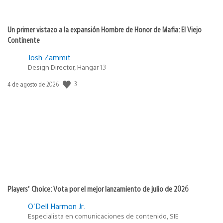
Un primer vistazo a la expansión Hombre de Honor de Mafia: El Viejo
Continente
Josh Zammit
Design Director, Hangar 13
3
Fecha
4 de agosto de 2026
de
publicación:
Players’ Choice: Vota por el mejor lanzamiento de julio de 2026
O'Dell Harmon Jr.
Especialista en comunicaciones de contenido, SIE