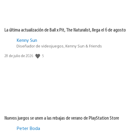
La última actualización de Ball x Pit, The Naturalist, llega el 6 de agosto
Kenny Sun
Diseñador de videojuegos, Kenny Sun & Friends
5
Fecha
28 de julio de 2026
de
publicación:
Nuevos juegos se unen a las rebajas de verano de PlayStation Store
Peter Boda