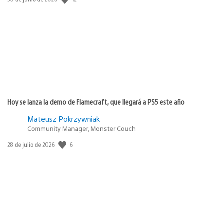
de
publicación:
Hoy se lanza la demo de Flamecraft, que llegará a PS5 este año
Mateusz Pokrzywniak
Community Manager, Monster Couch
6
Fecha
28 de julio de 2026
de
publicación: