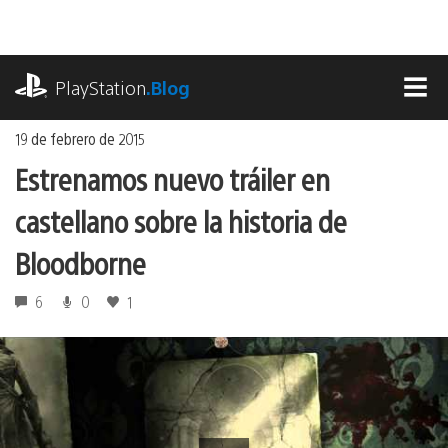
Ir
al
contenido
playstation.com
PlayStation
.Blog
MEN
19 de febrero de 2015
Estrenamos nuevo tráiler en
castellano sobre la historia de
Bloodborne
6
0
1