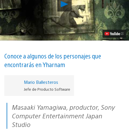
Reproducir
Estrenamos
nuevo
tráiler
en
castellano
sobre
la
historia
de
Bloodborne
Conoce a algunos de los personajes que
vídeo
encontrarás en Yharnam
Mario Ballesteros
Jefe de Producto Software
Masaaki Yamagiwa, productor, Sony
Computer Entertainment Japan
Studio