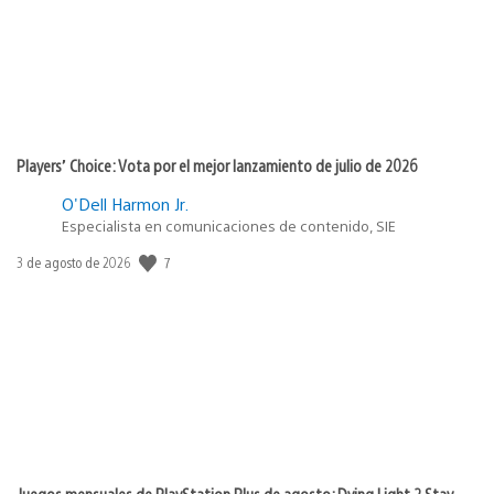
Players’ Choice: Vota por el mejor lanzamiento de julio de 2026
O'Dell Harmon Jr.
Especialista en comunicaciones de contenido, SIE
7
Fecha
3 de agosto de 2026
de
publicación:
Juegos mensuales de PlayStation Plus de agosto: Dying Light 2 Stay