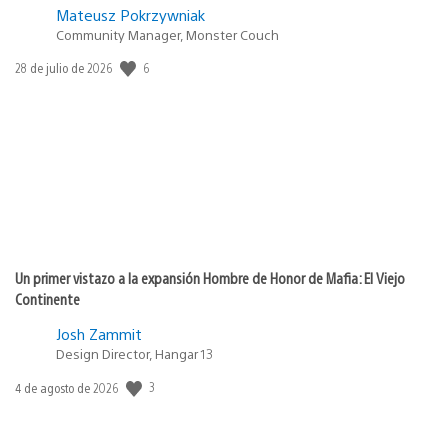
Mateusz Pokrzywniak
Community Manager, Monster Couch
6
Fecha
28 de julio de 2026
de
publicación:
Un primer vistazo a la expansión Hombre de Honor de Mafia: El Viejo
Continente
Josh Zammit
Design Director, Hangar 13
3
Fecha
4 de agosto de 2026
de
publicación: