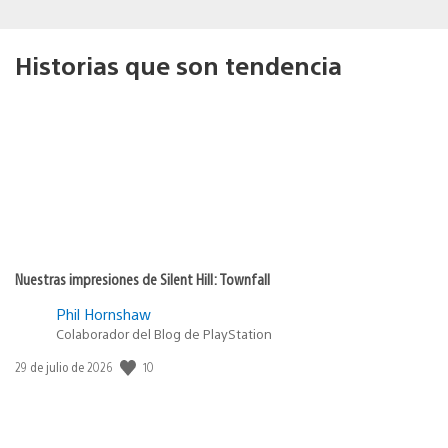
Historias que son tendencia
Nuestras impresiones de Silent Hill: Townfall
Phil Hornshaw
Colaborador del Blog de PlayStation
10
Fecha
29 de julio de 2026
de
publicación: