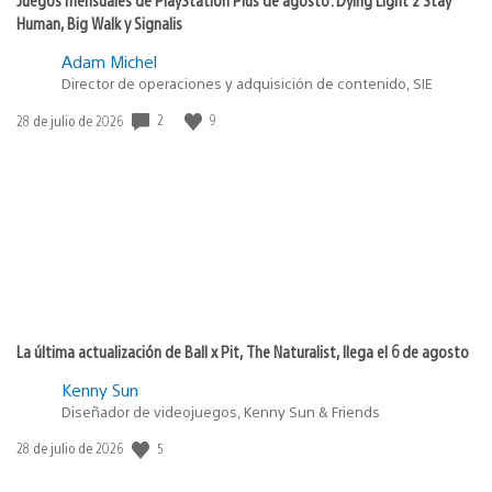
Human, Big Walk y Signalis
Adam Michel
Director de operaciones y adquisición de contenido, SIE
2
9
Fecha
28 de julio de 2026
de
publicación:
La última actualización de Ball x Pit, The Naturalist, llega el 6 de agosto
Kenny Sun
Diseñador de videojuegos, Kenny Sun & Friends
5
Fecha
28 de julio de 2026
de
publicación: