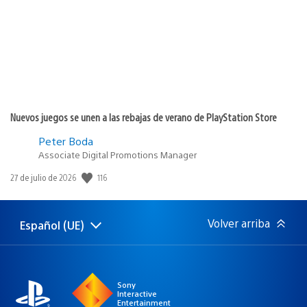
Nuevos juegos se unen a las rebajas de verano de PlayStation Store
Peter Boda
Associate Digital Promotions Manager
116
Fecha
27 de julio de 2026
de
publicación:
Volver arriba
Español (UE)
Selecciona
Región
una
actual:
región
Sony
Interactive
Entertainment