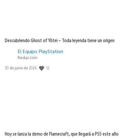
Descubriendo Ghost of Yōtei – Toda leyenda tiene un origen
El Equipo PlayStation
Redacción
12
Fecha
30 de junio de 2026
de
publicación:
Hoy se lanza la demo de Flamecraft, que llegará a PS5 este año