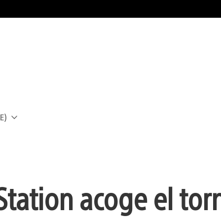
E)
a
yStation acoge el to