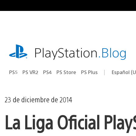
Ir
al
contenido
playstation.com
PlayStation
.Blog
PS5
PS VR2
PS4
PS Store
PS Plus
Español (U
Seleccion
Región
una
actual:
región
23 de diciembre de 2014
La Liga Oficial Pla