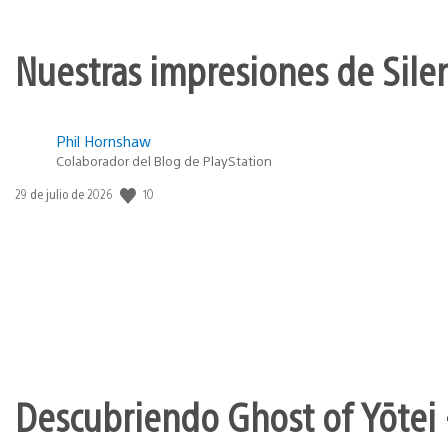
Nuestras impresiones de Silen
Phil Hornshaw
Colaborador del Blog de PlayStation
10
Fecha
29 de julio de 2026
de
publicación:
Descubriendo Ghost of Yōtei 