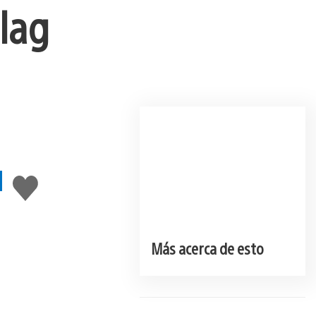
Flag
l
Me
gusta
esto
Más acerca de esto