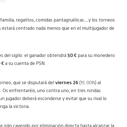
familia, regalitos, comidas pantagruélicas…y los torneos
los estará centrado nada menos que en el multijugador de
s del sigilo: el ganador obtendrá
50 €
para su monedero
 €
a su cuenta de PSN.
orneo, que se disputará del
viernes 26
(15:00h) al
a
. Os enfrentaréis, uno contra uno, en tres rondas
un jugador deberá esconderse y evitar que su rival lo
ga la victoria.
e irán cayendo por eliminación directa hasta alcanzar la