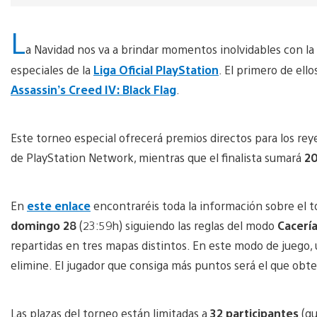
L
a Navidad nos va a brindar momentos inolvidables con la 
especiales de la
Liga Oficial PlayStation
. El primero de el
Assassin’s Creed IV: Black Flag
.
Este torneo especial ofrecerá premios directos para los reye
de PlayStation Network, mientras que el finalista sumará
20
En
este enlace
encontraréis toda la información sobre el t
domingo 28
(23:59h) siguiendo las reglas del modo
Cacerí
repartidas en tres mapas distintos. En este modo de juego, 
elimine. El jugador que consiga más puntos será el que obten
Las plazas del torneo están limitadas a
32 participantes
(qu