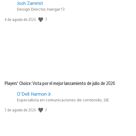
Josh Zammit
Design Director, Hangar 13
3
Fecha
4 de agosto de 2026
de
publicación:
Players’ Choice: Vota por el mejor lanzamiento de julio de 2026
O'Dell Harmon Jr.
Especialista en comunicaciones de contenido, SIE
7
Fecha
3 de agosto de 2026
de
publicación: