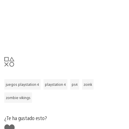
juegos playstation 4
playstation 4
ps4
zoink
zombie vikings
¿Te ha gustado esto?
Me