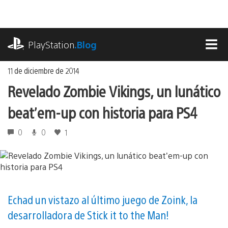
Ir
al
contenido
playstation.com
PlayStation
.Blog
MEN
11 de diciembre de 2014
Revelado Zombie Vikings, un lunático
beat’em-up con historia para PS4
0
0
1
Echad un vistazo al último juego de Zoink, la
desarrolladora de Stick it to the Man!