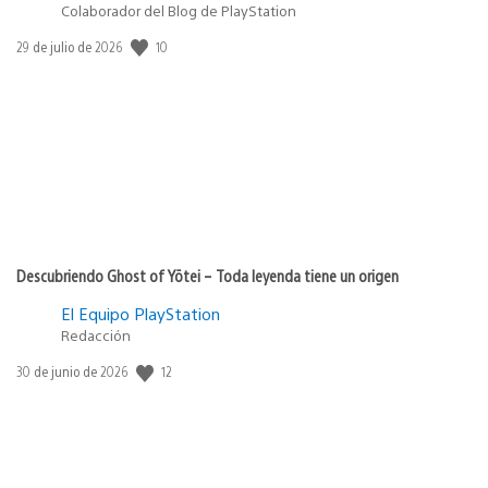
Colaborador del Blog de PlayStation
10
Fecha
29 de julio de 2026
de
publicación:
Descubriendo Ghost of Yōtei – Toda leyenda tiene un origen
El Equipo PlayStation
Redacción
12
Fecha
30 de junio de 2026
de
publicación: