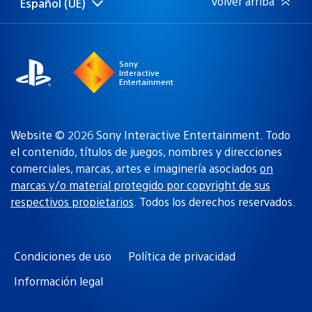
Volver arriba
Español (UE)
Selecciona
Región
una
actual:
región
Sony
Interactive
Entertainment
Website © 2026 Sony Interactive Entertainment. Todo
el contenido, títulos de juegos, nombres y direcciones
comerciales, marcas, artes e imaginería asociados
on
marcas y/o material protegido por copyright de sus
respectivos propietarios
. Todos los derechos reservados.
Condiciones de uso
Política de privacidad
Información legal