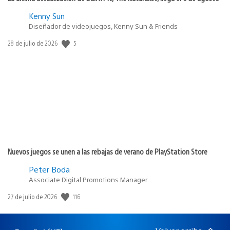
Kenny Sun
Diseñador de videojuegos, Kenny Sun & Friends
5
Fecha
28 de julio de 2026
de
publicación:
Nuevos juegos se unen a las rebajas de verano de PlayStation Store
Peter Boda
Associate Digital Promotions Manager
116
Fecha
27 de julio de 2026
de
publicación: