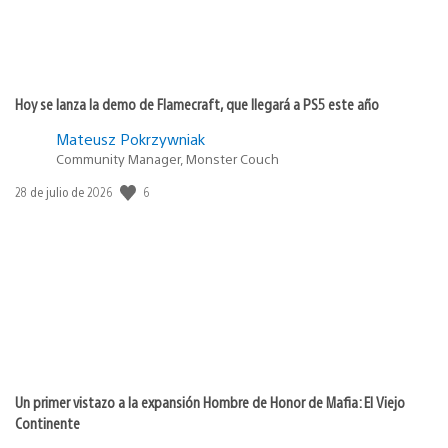
Hoy se lanza la demo de Flamecraft, que llegará a PS5 este año
Mateusz Pokrzywniak
Community Manager, Monster Couch
6
Fecha
28 de julio de 2026
de
publicación:
Un primer vistazo a la expansión Hombre de Honor de Mafia: El Viejo
Continente