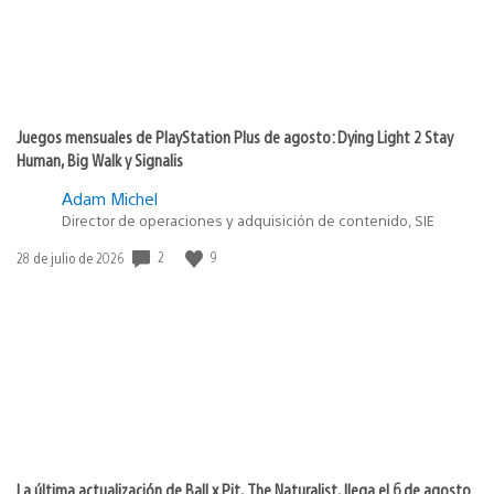
Juegos mensuales de PlayStation Plus de agosto: Dying Light 2 Stay
Human, Big Walk y Signalis
Adam Michel
Director de operaciones y adquisición de contenido, SIE
2
9
Fecha
28 de julio de 2026
de
publicación:
La última actualización de Ball x Pit, The Naturalist, llega el 6 de agosto