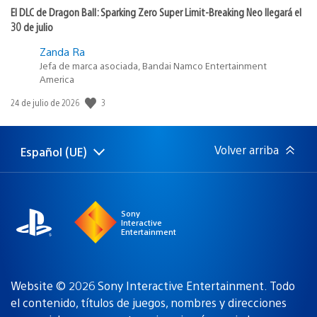
El DLC de Dragon Ball: Sparking Zero Super Limit-Breaking Neo llegará el
30 de julio
Zanda Ra
Jefa de marca asociada, Bandai Namco Entertainment
America
3
Fecha
24 de julio de 2026
de
publicación:
Volver arriba
Español (UE)
Selecciona
Región
una
actual:
región
Sony
Interactive
Entertainment
Website © 2026 Sony Interactive Entertainment. Todo
el contenido, títulos de juegos, nombres y direcciones