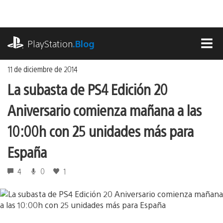
Ir
al
contenido
playstation.com
PlayStation
.Blog
MEN
11 de diciembre de 2014
La subasta de PS4 Edición 20
Aniversario comienza mañana a las
10:00h con 25 unidades más para
España
4
0
1