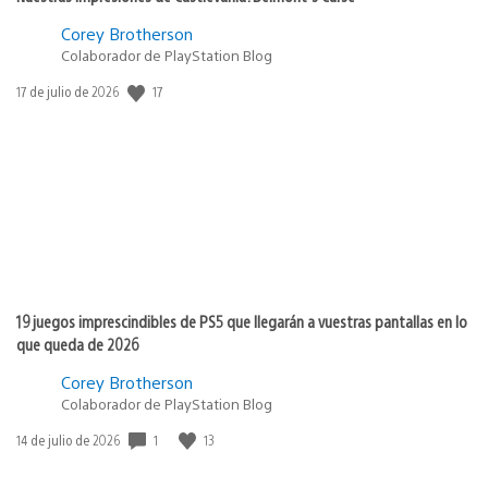
Corey Brotherson
Colaborador de PlayStation Blog
17
Fecha
17 de julio de 2026
de
publicación:
19 juegos imprescindibles de PS5 que llegarán a vuestras pantallas en lo
que queda de 2026
Corey Brotherson
Colaborador de PlayStation Blog
1
13
Fecha
14 de julio de 2026
de
publicación: