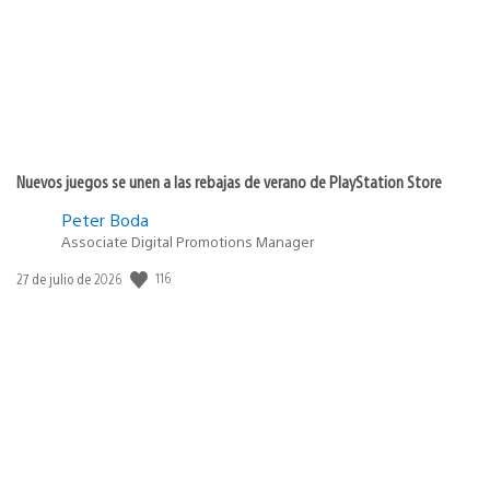
Nuevos juegos se unen a las rebajas de verano de PlayStation Store
Peter Boda
Associate Digital Promotions Manager
116
Fecha
27 de julio de 2026
de
publicación: