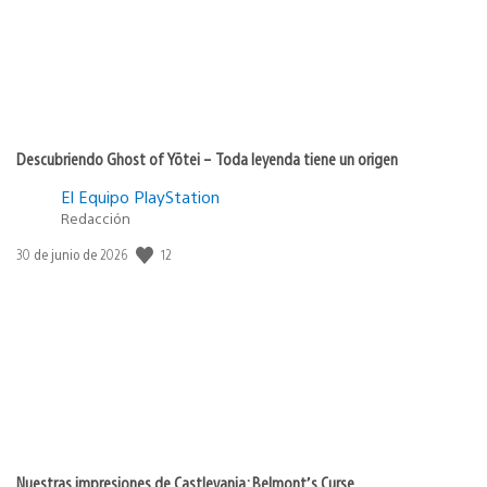
Descubriendo Ghost of Yōtei – Toda leyenda tiene un origen
El Equipo PlayStation
Redacción
12
Fecha
30 de junio de 2026
de
publicación:
Nuestras impresiones de Castlevania: Belmont’s Curse