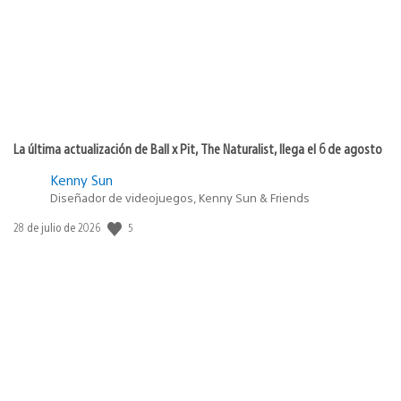
La última actualización de Ball x Pit, The Naturalist, llega el 6 de agosto
Kenny Sun
Diseñador de videojuegos, Kenny Sun & Friends
5
Fecha
28 de julio de 2026
de
publicación: