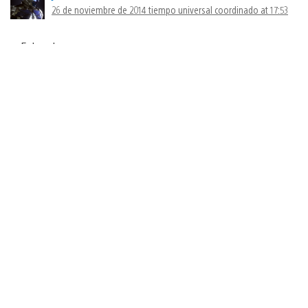
26 de noviembre de 2014 tiempo universal coordinado at 17:53
Enhorabuena.
Una petición: ¿no os sería posible dar injustice en cross
buy para ps vita?
Sería un mes perfecto.
warresistancex
26 de noviembre de 2014 tiempo universal coordinado at 18:16
Buen mes el de diciembre tenias ganas de probar el
hitman y dead premonition támbien tengo curiosidad
por ver de que va sobre ps4 ya se sabia tambien se ven
buenos juegos.