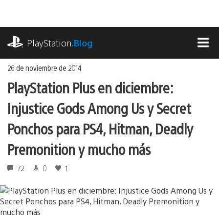
Ir
al
contenido
playstation.com
PlayStation
.Blog
MEN
26 de noviembre de 2014
PlayStation Plus en diciembre:
Injustice Gods Among Us y Secret
Ponchos para PS4, Hitman, Deadly
Premonition y mucho más
72
0
1