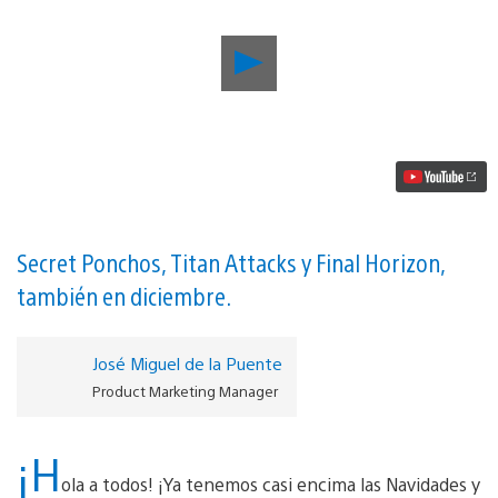
Reproducir
PlayStation
Plus
en
diciembre:
Injustice
Gods
Among
Us
y
Secret
Secret Ponchos, Titan Attacks y Final Horizon,
Ponchos
también en diciembre.
para
PS4,
Hitman,
Deadly
José Miguel de la Puente
Premonition
Product Marketing Manager
y
mucho
más
¡H
vídeo
ola a todos! ¡Ya tenemos casi encima las Navidades y