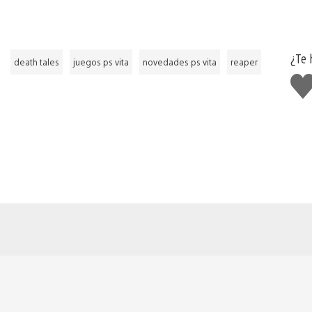
¿Te 
death tales
juegos ps vita
novedades ps vita
reaper
Me
gus
est