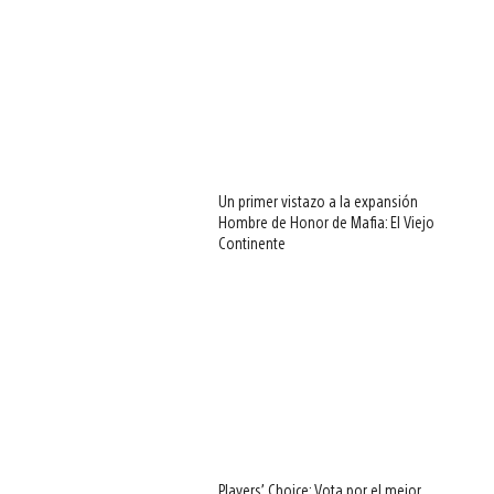
Un primer vistazo a la expansión
Hombre de Honor de Mafia: El Viejo
Continente
Players’ Choice: Vota por el mejor