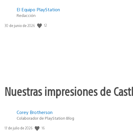
El Equipo PlayStation
Redacción
12
Fecha
30 de junio de 2026
de
publicación:
Nuestras impresiones de Cast
Corey Brotherson
Colaborador de PlayStation Blog
16
Fecha
17 de julio de 2026