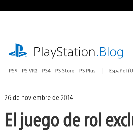
Ir
al
contenido
playstation.com
PlayStation
.Blog
PS5
PS VR2
PS4
PS Store
PS Plus
Español (U
Seleccion
Región
una
actual:
región
26 de noviembre de 2014
El juego de rol exc