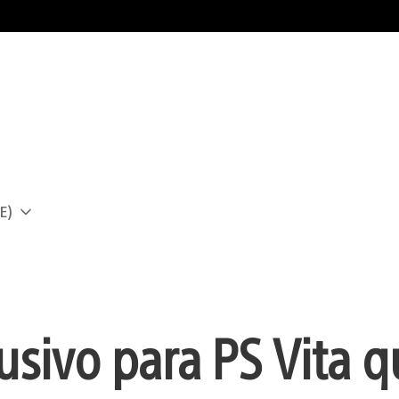
E)
a
lusivo para PS Vita 