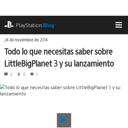
Ir
al
contenido
playstation.com
PlayStation
.Blog
MEN
24 de noviembre de 2014
Todo lo que necesitas saber sobre
LittleBigPlanet 3 y su lanzamiento
2
0
1
Reproducir
Todo