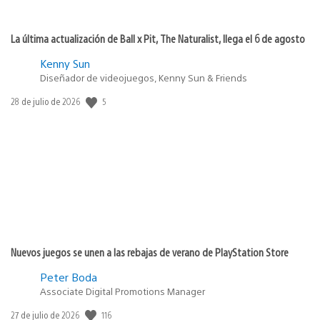
La última actualización de Ball x Pit, The Naturalist, llega el 6 de agosto
Kenny Sun
Diseñador de videojuegos, Kenny Sun & Friends
5
Fecha
28 de julio de 2026
de
publicación:
Nuevos juegos se unen a las rebajas de verano de PlayStation Store
Peter Boda
Associate Digital Promotions Manager
116
Fecha
27 de julio de 2026