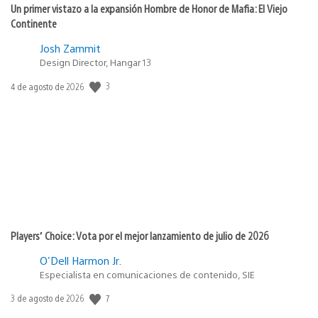
Un primer vistazo a la expansión Hombre de Honor de Mafia: El Viejo
Continente
Josh Zammit
Design Director, Hangar 13
3
Fecha
4 de agosto de 2026
de
publicación:
Players’ Choice: Vota por el mejor lanzamiento de julio de 2026
O'Dell Harmon Jr.
Especialista en comunicaciones de contenido, SIE
7
Fecha
3 de agosto de 2026
de