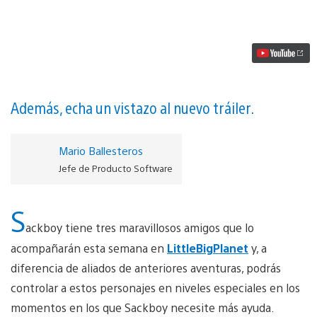
lo
que
necesitas
saber
sobre
LittleBigPlanet
3
y
su
Además, echa un vistazo al nuevo tráiler.
lanzamiento
vídeo
Mario Ballesteros
Jefe de Producto Software
S
ackboy tiene tres maravillosos amigos que lo
acompañarán esta semana en
LittleBigPlanet
y, a
diferencia de aliados de anteriores aventuras, podrás
controlar a estos personajes en niveles especiales en los
momentos en los que Sackboy necesite más ayuda.