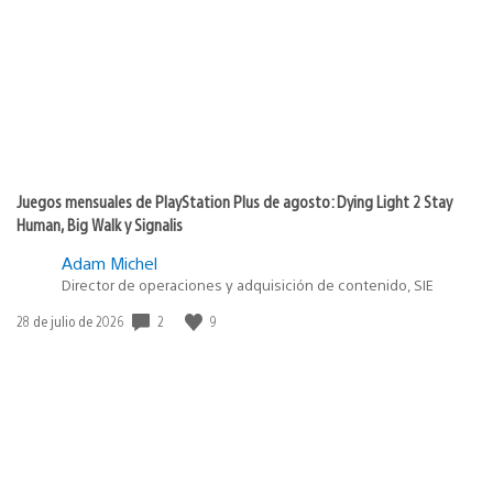
publicación:
Juegos mensuales de PlayStation Plus de agosto: Dying Light 2 Stay
Human, Big Walk y Signalis
Adam Michel
Director de operaciones y adquisición de contenido, SIE
2
9
Fecha
28 de julio de 2026
de
publicación: