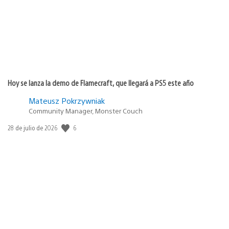
Hoy se lanza la demo de Flamecraft, que llegará a PS5 este año
Mateusz Pokrzywniak
Community Manager, Monster Couch
6
Fecha
28 de julio de 2026
de
publicación: