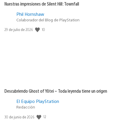
Nuestras impresiones de Silent Hill: Townfall
Phil Hornshaw
Colaborador del Blog de PlayStation
10
Fecha
29 de julio de 2026
de
publicación:
Descubriendo Ghost of Yōtei – Toda leyenda tiene un origen
El Equipo PlayStation
Redacción
12
Fecha
30 de junio de 2026
de
publicación: