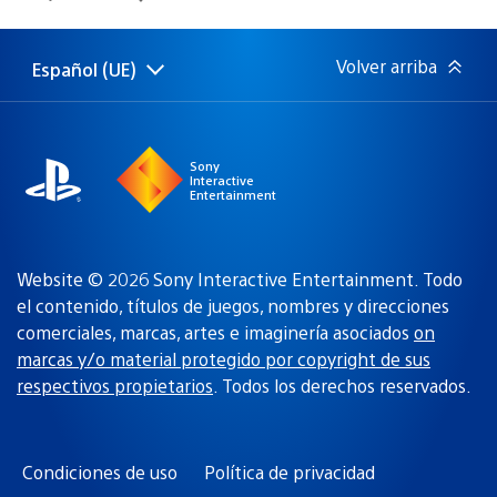
de
publicación:
Volver arriba
Español (UE)
Selecciona
Región
una
actual:
región
Sony
Interactive
Entertainment
Website © 2026 Sony Interactive Entertainment. Todo
el contenido, títulos de juegos, nombres y direcciones
comerciales, marcas, artes e imaginería asociados
on
marcas y/o material protegido por copyright de sus
respectivos propietarios
. Todos los derechos reservados.
Condiciones de uso
Política de privacidad