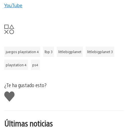
YouTube
juegos playstation 4
lbp 3
littlebigplanet
littlebigplanet 3
playstation 4
ps4
¿Te ha gustado esto?
Me
gusta
esto
Últimas noticias