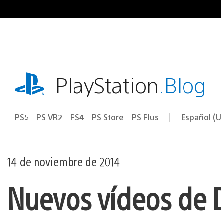
Ir
al
contenido
playstation.com
PlayStation
.Blog
PS5
PS VR2
PS4
PS Store
PS Plus
Español (U
Seleccion
Región
una
actual:
región
14 de noviembre de 2014
Nuevos vídeos de D