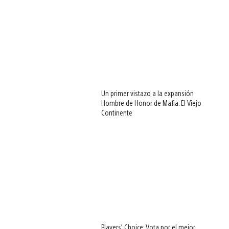
Un primer vistazo a la expansión
Hombre de Honor de Mafia: El Viejo
Continente
Players’ Choice: Vota por el mejor