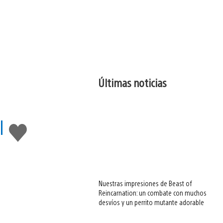
Últimas noticias
l
Me
gusta
esto
Nuestras impresiones de Beast of
Reincarnation: un combate con muchos
desvíos y un perrito mutante adorable