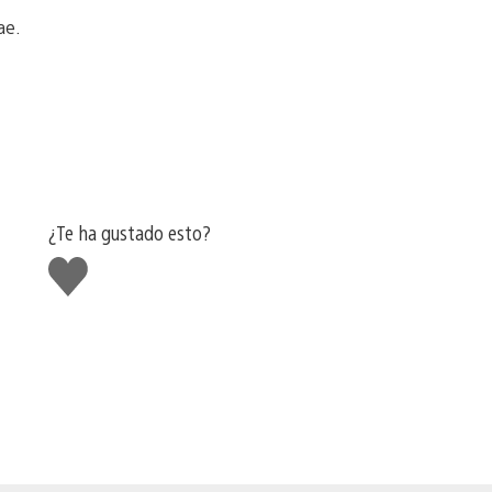
ae.
¿Te ha gustado esto?
Me
gusta
esto