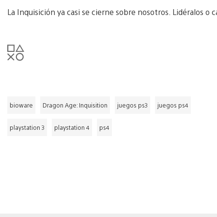
La Inquisición ya casi se cierne sobre nosotros. Lidéralos o c
bioware
Dragon Age: Inquisition
juegos ps3
juegos ps4
playstation 3
playstation 4
ps4