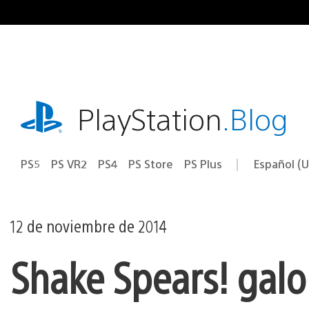
Ir
al
contenido
playstation.com
PlayStation
.Blog
PS5
PS VR2
PS4
PS Store
PS Plus
Español (U
Seleccion
Región
una
actual:
región
12 de noviembre de 2014
Shake Spears! galop