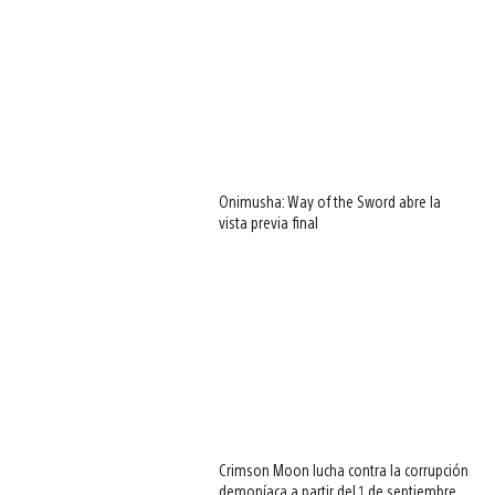
Onimusha: Way of the Sword abre la
vista previa final
Crimson Moon lucha contra la corrupción
demoníaca a partir del 1 de septiembre