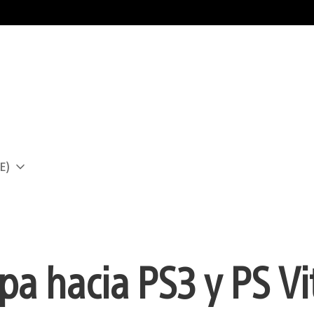
E)
a
a hacia PS3 y PS Vi