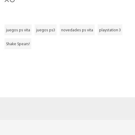
juegos ps vita
juegos ps3
novedades ps vita
playstation 3
Shake Spears!