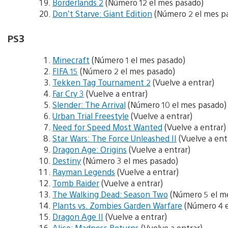
Borderlands 2
(Número 12 el mes pasado)
Don’t Starve: Giant Edition
(Número 2 el mes p
PS3
Minecraft
(Número 1 el mes pasado)
FIFA 15
(Número 2 el mes pasado)
Tekken Tag Tournament 2
(Vuelve a entrar)
Far Cry 3
(Vuelve a entrar)
Slender: The Arrival
(Número 10 el mes pasado)
Urban Trial Freestyle
(Vuelve a entrar)
Need for Speed Most Wanted
(Vuelve a entrar)
Star Wars: The Force Unleashed II
(Vuelve a ent
Dragon Age: Origins
(Vuelve a entrar)
Destiny
(Número 3 el mes pasado)
Rayman Legends
(Vuelve a entrar)
Tomb Raider
(Vuelve a entrar)
The Walking Dead: Season Two
(Número 5 el m
Plants vs. Zombies Garden Warfare
(Número 4 e
Dragon Age II
(Vuelve a entrar)
Alice: Madness Returns
(Vuelve a entrar)