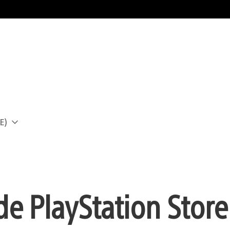
E)
a
e PlayStation Store