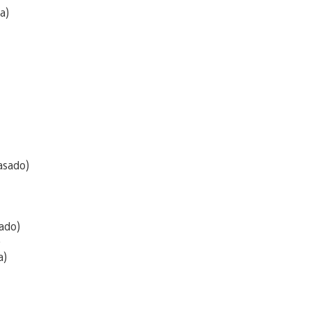
a)
asado)
ado)
)
a)