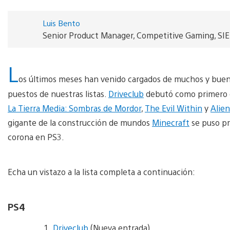
Luis Bento
Senior Product Manager, Competitive Gaming, SI
L
os últimos meses han venido cargados de muchos y bueno
puestos de nuestras listas.
Driveclub
debutó como primero e
La Tierra Media: Sombras de Mordor
,
The Evil Within
y
Alien
gigante de la construcción de mundos
Minecraft
se puso pr
corona en PS3.
Echa un vistazo a la lista completa a continuación:
PS4
Driveclub
(Nueva entrada)