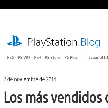
Ir
al
contenido
playstation.com
PlayStation
.Blog
PS5
PS VR2
PS4
PS Store
PS Plus
Español (U
Seleccion
Región
una
actual:
región
7 de noviembre de 2014
Los más vendidos d