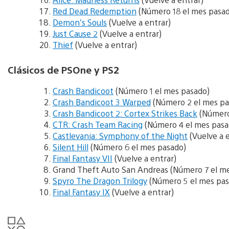
Red Dead Redemption
(Número 18 el mes pasa
Demon’s Souls
(Vuelve a entrar)
Just Cause 2
(Vuelve a entrar)
Thief
(Vuelve a entrar)
Clásicos de PSOne y PS2
Crash Bandicoot
(Número 1 el mes pasado)
Crash Bandicoot 3 Warped
(Número 2 el mes pa
Crash Bandicoot 2: Cortex Strikes Back
(Número
CTR: Crash Team Racing
(Número 4 el mes pasa
Castlevania: Symphony of the Night
(Vuelve a e
Silent Hill
(Número 6 el mes pasado)
Final Fantasy VII
(Vuelve a entrar)
Grand Theft Auto San Andreas (Número 7 el m
Spyro The Dragon Trilogy
(Número 5 el mes pas
Final Fantasy IX
(Vuelve a entrar)