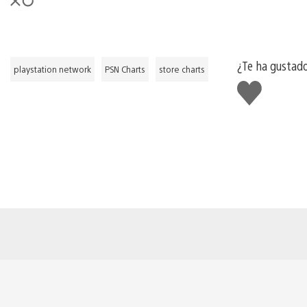
¿Te ha gustad
playstation network
PSN Charts
store charts
Me
gusta
esto