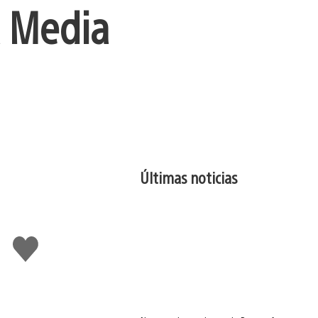
a Media
Últimas noticias
Me
gusta
esto