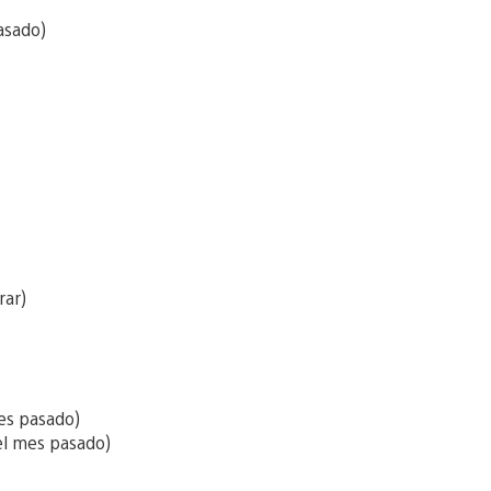
asado)
rar)
es pasado)
l mes pasado)