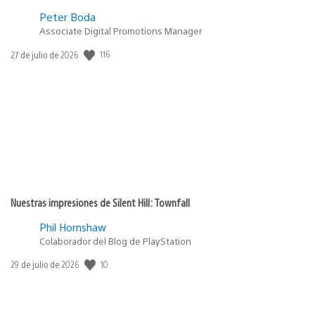
Peter Boda
Associate Digital Promotions Manager
116
Fecha
27 de julio de 2026
de
publicación:
Nuestras impresiones de Silent Hill: Townfall
Phil Hornshaw
Colaborador del Blog de PlayStation
10
Fecha
29 de julio de 2026
de
publicación: