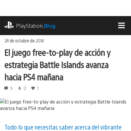
Ir
al
contenido
playstation.com
PlayStation
.Blog
MEN
28 de octubre de 2014
El juego free-to-play de acción y
estrategia Battle Islands avanza
hacia PS4 mañana
9
0
1
Todo lo que necesitas saber acerca del vibrante