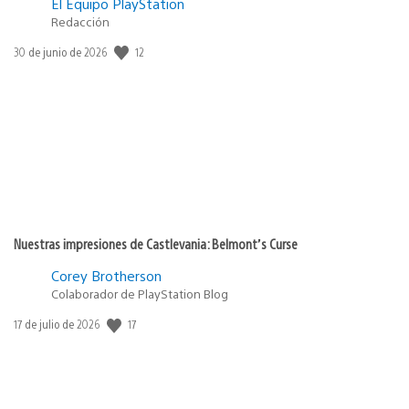
El Equipo PlayStation
Redacción
12
Fecha
30 de junio de 2026
de
publicación:
Nuestras impresiones de Castlevania: Belmont’s Curse
Corey Brotherson
Colaborador de PlayStation Blog
17
Fecha
17 de julio de 2026
de
publicación: