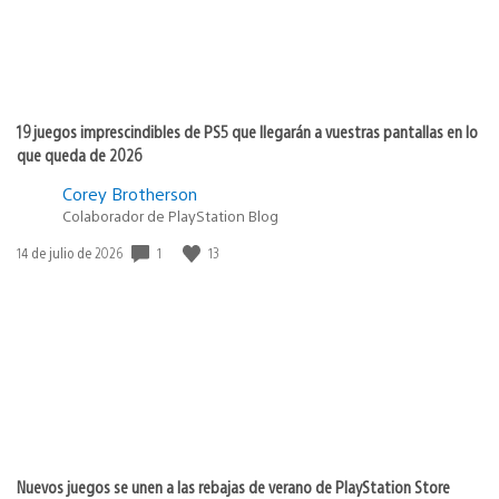
19 juegos imprescindibles de PS5 que llegarán a vuestras pantallas en lo
que queda de 2026
Corey Brotherson
Colaborador de PlayStation Blog
1
13
Fecha
14 de julio de 2026
de
publicación:
Nuevos juegos se unen a las rebajas de verano de PlayStation Store