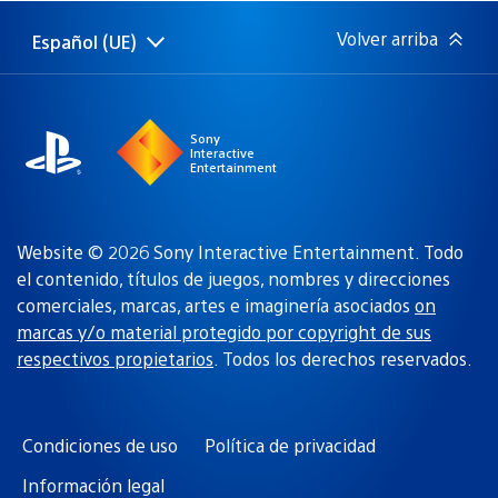
publicación:
Volver arriba
Español (UE)
Selecciona
Región
una
actual:
región
Sony
Interactive
Entertainment
Website © 2026 Sony Interactive Entertainment. Todo
el contenido, títulos de juegos, nombres y direcciones
comerciales, marcas, artes e imaginería asociados
on
marcas y/o material protegido por copyright de sus
respectivos propietarios
. Todos los derechos reservados.
Condiciones de uso
Política de privacidad
Información legal