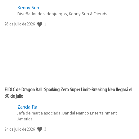
Kenny Sun
Diseñador de videojuegos, Kenny Sun & Friends
5
Fecha
28 de julio de 2026
de
publicación:
El DLC de Dragon Ball: Sparking Zero Super Limit-Breaking Neo llegará el
30 de julio
Zanda Ra
Jefa de marca asociada, Bandai Namco Entertainment
America
3
Fecha
24 de julio de 2026
de