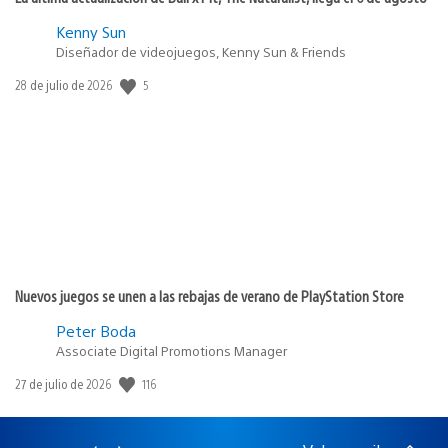
Kenny Sun
Diseñador de videojuegos, Kenny Sun & Friends
5
Fecha
28 de julio de 2026
de
publicación:
Nuevos juegos se unen a las rebajas de verano de PlayStation Store
Peter Boda
Associate Digital Promotions Manager
116
Fecha
27 de julio de 2026
de
publicación: