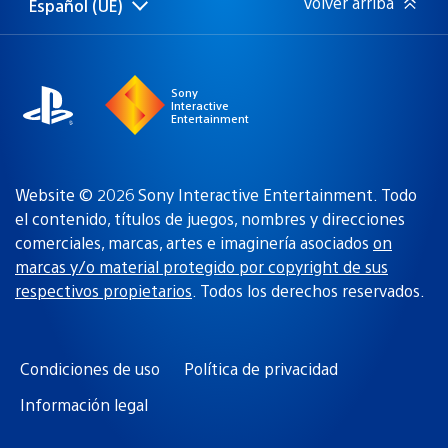
Volver arriba
Español (UE)
Selecciona
Región
una
actual:
región
Sony
Interactive
Entertainment
Website © 2026 Sony Interactive Entertainment. Todo
el contenido, títulos de juegos, nombres y direcciones
comerciales, marcas, artes e imaginería asociados
on
marcas y/o material protegido por copyright de sus
respectivos propietarios
. Todos los derechos reservados.
Condiciones de uso
Política de privacidad
Información legal