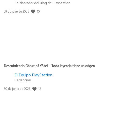
Colaborador del Blog de PlayStation
10
Fecha
29 de julio de 2026
de
publicación:
Descubriendo Ghost of Yōtei – Toda leyenda tiene un origen
El Equipo PlayStation
Redacción
12
Fecha
30 de junio de 2026
de
publicación: