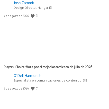
Josh Zammit
Design Director, Hangar 13
3
Fecha
4 de agosto de 2026
de
publicación:
Players’ Choice: Vota por el mejor lanzamiento de julio de 2026
O'Dell Harmon Jr.
Especialista en comunicaciones de contenido, SIE
7
Fecha
3 de agosto de 2026
de
publicación: