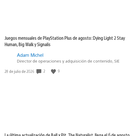
Juegos mensuales de PlayStation Plus de agosto: Dying Light 2 Stay
Human, Big Walk y Signalis
Adam Michel
Director de operaciones y adquisición de contenido, SIE
2
9
Fecha
28 de julio de 2026
de
publicación:
La última actualización de Ball x Pit, The Naturalist, llega el 6 de agosto