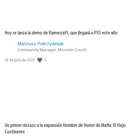
Hoy se lanza la demo de Flamecraft, que llegará a PS5 este año
Mateusz Pokrzywniak
Community Manager, Monster Couch
6
Fecha
28 de julio de 2026
de
publicación:
Un primer vistazo a la expansión Hombre de Honor de Mafia: El Viejo
Continente