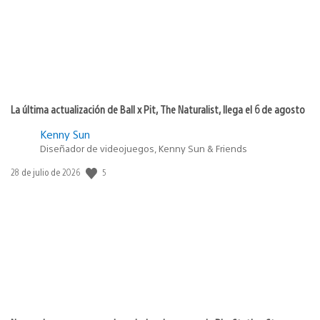
La última actualización de Ball x Pit, The Naturalist, llega el 6 de agosto
Kenny Sun
Diseñador de videojuegos, Kenny Sun & Friends
5
Fecha
28 de julio de 2026
de
publicación: