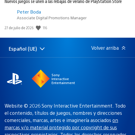
Nuevos juegos se unen a las rebajas de verano de PlayStation Store
Peter Boda
Associate Digital Promotions Manager
116
Fecha
27 de julio de 2026
de
publicación:
Volver arriba
Español (UE)
Selecciona
Región
una
actual:
región
Sony
Interactive
Entertainment
Website © 2026 Sony Interactive Entertainment. Todo
el contenido, títulos de juegos, nombres y direcciones
comerciales, marcas, artes e imaginería asociados
on
marcas y/o material protegido por copyright de sus
respectivos propietarios
. Todos los derechos reservados.