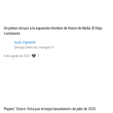
Un primer vistazo a la expansión Hombre de Honor de Mafia: El Viejo
Continente
Josh Zammit
Design Director, Hangar 13
3
Fecha
4 de agosto de 2026
de
publicación:
Players’ Choice: Vota por el mejor lanzamiento de julio de 2026