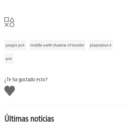
juegos ps4
middle earth shadow of mordor
playstation 4
ps4
¿Te ha gustado esto?
Me
gusta
esto
Últimas noticias