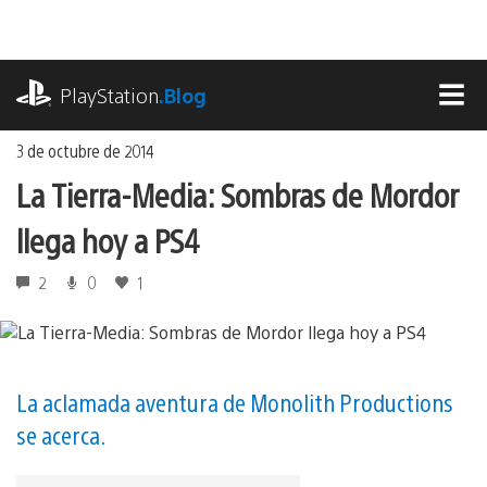
Ir
al
contenido
playstation.com
PlayStation
.Blog
MEN
3 de octubre de 2014
La Tierra-Media: Sombras de Mordor
llega hoy a PS4
2
0
1
La aclamada aventura de Monolith Productions
se acerca.