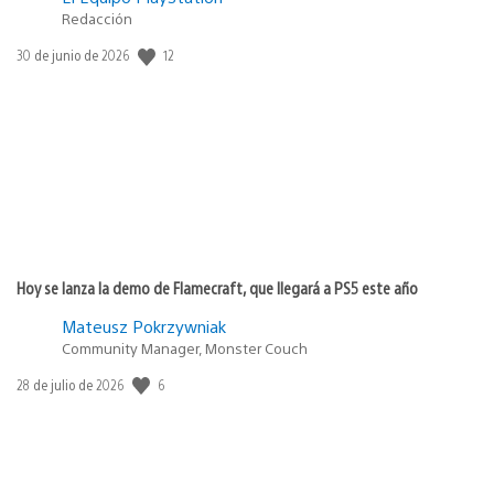
Redacción
12
Fecha
30 de junio de 2026
de
publicación:
Hoy se lanza la demo de Flamecraft, que llegará a PS5 este año
Mateusz Pokrzywniak
Community Manager, Monster Couch
6
Fecha
28 de julio de 2026
de
publicación: