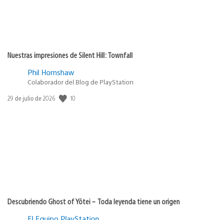
Nuestras impresiones de Silent Hill: Townfall
Phil Hornshaw
Colaborador del Blog de PlayStation
10
Fecha
29 de julio de 2026
de
publicación:
Descubriendo Ghost of Yōtei – Toda leyenda tiene un origen
El Equipo PlayStation