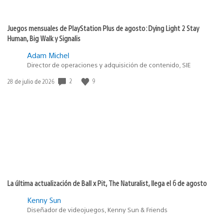
Juegos mensuales de PlayStation Plus de agosto: Dying Light 2 Stay
Human, Big Walk y Signalis
Adam Michel
Director de operaciones y adquisición de contenido, SIE
2
9
Fecha
28 de julio de 2026
de
publicación:
La última actualización de Ball x Pit, The Naturalist, llega el 6 de agosto
Kenny Sun
Diseñador de videojuegos, Kenny Sun & Friends