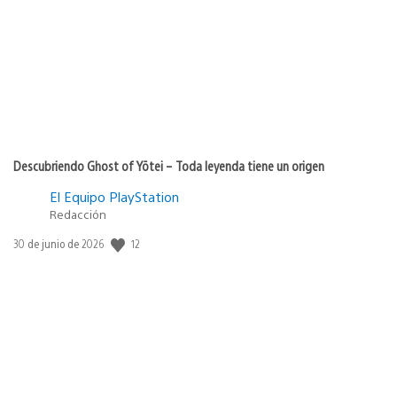
publicación:
Descubriendo Ghost of Yōtei – Toda leyenda tiene un origen
El Equipo PlayStation
Redacción
12
Fecha
30 de junio de 2026
de
publicación: