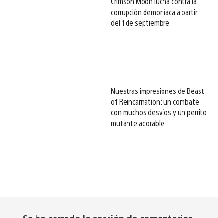
Crimson Moon lucha contra la
corrupción demoníaca a partir
del 1 de septiembre
Nuestras impresiones de Beast
of Reincarnation: un combate
con muchos desvíos y un perrito
mutante adorable
Se ha cerrado la sección de comentarios.