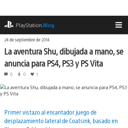
Ir
al
contenido
playstation.com
PlayStation
.Blog
MEN
24 de septiembre de 2014
La aventura Shu, dibujada a mano, se
anuncia para PS4, PS3 y PS Vita
0
0
1
Primer vistazo al encantador juego de
desplazamiento lateral de Coatsink, basado en