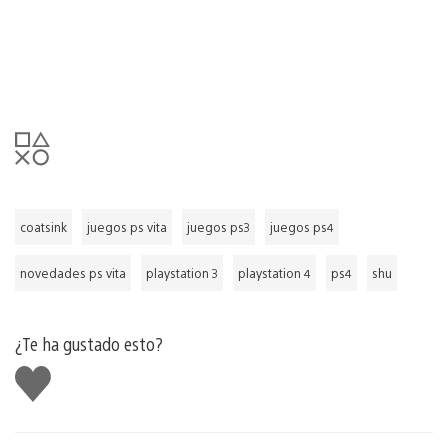
coatsink
juegos ps vita
juegos ps3
juegos ps4
novedades ps vita
playstation 3
playstation 4
ps4
shu
¿Te ha gustado esto?
Me
gusta
esto