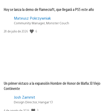
Hoy se lanza la demo de Flamecraft, que llegará a PS5 este año
Mateusz Pokrzywniak
Community Manager, Monster Couch
6
Fecha
28 de julio de 2026
de
publicación:
Un primer vistazo a la expansión Hombre de Honor de Mafia: El Viejo
Continente
Josh Zammit
Design Director, Hangar 13
3
Fecha
4 de agosto de 2026