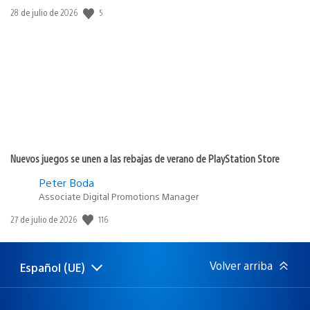
5
Fecha
28 de julio de 2026
de
publicación:
Nuevos juegos se unen a las rebajas de verano de PlayStation Store
Peter Boda
Associate Digital Promotions Manager
116
Fecha
27 de julio de 2026
de
publicación:
Volver arriba
Español (UE)
Selecciona
Región
una
actual:
región