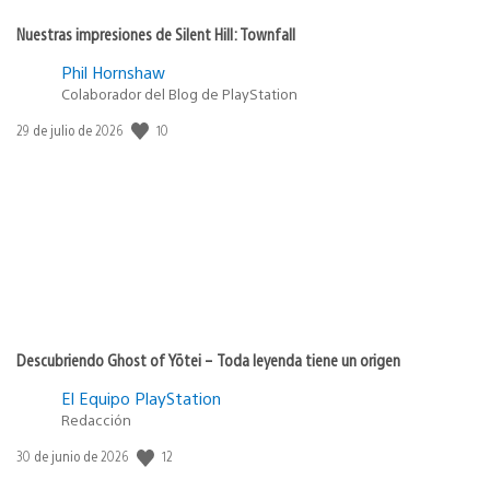
Nuestras impresiones de Silent Hill: Townfall
Phil Hornshaw
Colaborador del Blog de PlayStation
10
Fecha
29 de julio de 2026
de
publicación:
Descubriendo Ghost of Yōtei – Toda leyenda tiene un origen
El Equipo PlayStation
Redacción
12
Fecha
30 de junio de 2026
de