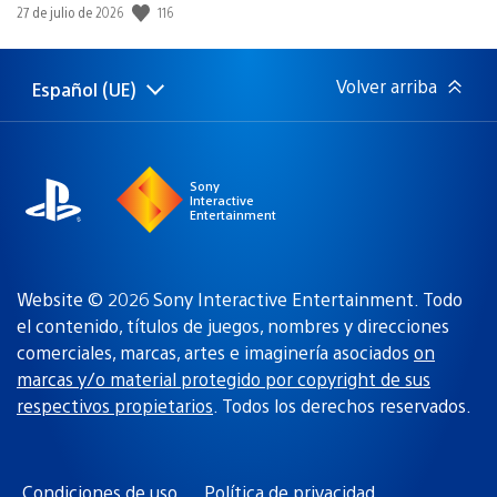
116
Fecha
27 de julio de 2026
de
publicación:
Volver arriba
Español (UE)
Selecciona
Región
una
actual:
región
Sony
Interactive
Entertainment
Website © 2026 Sony Interactive Entertainment. Todo
el contenido, títulos de juegos, nombres y direcciones
comerciales, marcas, artes e imaginería asociados
on
marcas y/o material protegido por copyright de sus
respectivos propietarios
. Todos los derechos reservados.
Condiciones de uso
Política de privacidad