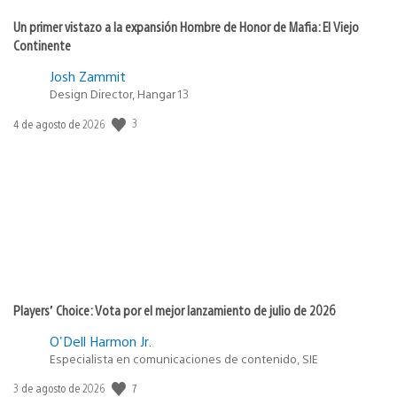
Un primer vistazo a la expansión Hombre de Honor de Mafia: El Viejo
Continente
Josh Zammit
Design Director, Hangar 13
3
Fecha
4 de agosto de 2026
de
publicación:
Players’ Choice: Vota por el mejor lanzamiento de julio de 2026
O'Dell Harmon Jr.
Especialista en comunicaciones de contenido, SIE
7
Fecha
3 de agosto de 2026