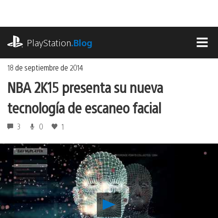
Ir
al
contenido
playstation.com
PlayStation
.Blog
MEN
18 de septiembre de 2014
NBA 2K15 presenta su nueva
tecnología de escaneo facial
3
0
1
Reproducir
NBA