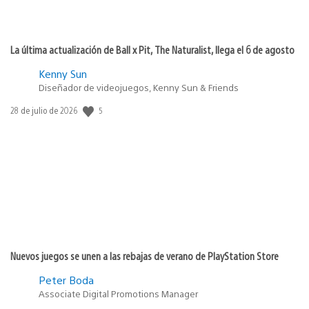
La última actualización de Ball x Pit, The Naturalist, llega el 6 de agosto
Kenny Sun
Diseñador de videojuegos, Kenny Sun & Friends
5
Fecha
28 de julio de 2026
de
publicación:
Nuevos juegos se unen a las rebajas de verano de PlayStation Store
Peter Boda
Associate Digital Promotions Manager