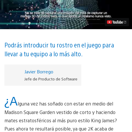
2K15
presenta
su
nueva
tecnología
de
escaneo
facial
vídeo
Podrás introducir tu rostro en el juego para
llevar a tu equipo a lo más alto.
Javier Borrego
Jefe de Producto de Software
¿A
lguna vez has soñado con estar en medio del
Madison Square Garden vestido de corto y haciendo
mates estratosféricos al más puro estilo King James?
Pues ahora te resultará posible, ya que 2K acaba de