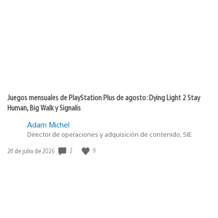
de
publicación:
Juegos mensuales de PlayStation Plus de agosto: Dying Light 2 Stay
Human, Big Walk y Signalis
Adam Michel
Director de operaciones y adquisición de contenido, SIE
2
9
Fecha
28 de julio de 2026
de
publicación: