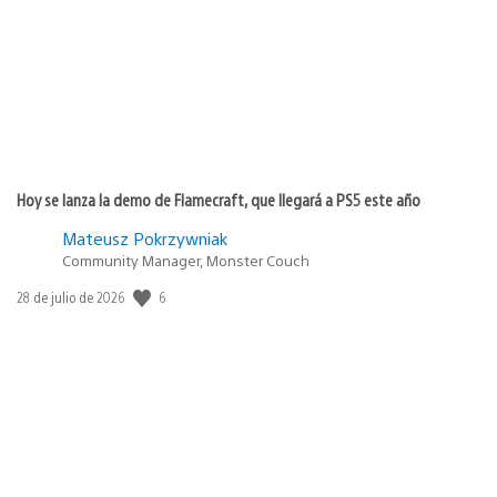
publicación:
Hoy se lanza la demo de Flamecraft, que llegará a PS5 este año
Mateusz Pokrzywniak
Community Manager, Monster Couch
6
Fecha
28 de julio de 2026
de
publicación: