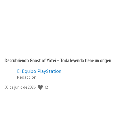
Descubriendo Ghost of Yōtei – Toda leyenda tiene un origen
El Equipo PlayStation
Redacción
12
Fecha
30 de junio de 2026
de
publicación: