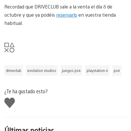
Recordad que DRIVECLUB sale a la venta el día 8 de
octubre y que ya podéis
reservarlo
en vuestra tienda
habitual.
driveclub
evolution studios
juegos ps4
playstation 4
ps4
¿Te ha gustado esto?
Me
gusta
esto
Últimas noticias