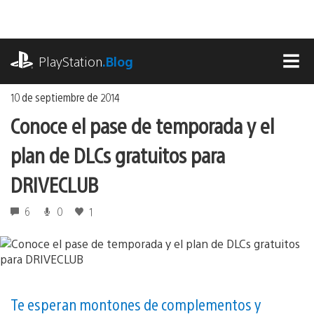
Ir
al
contenido
playstation.com
PlayStation
.Blog
MEN
10 de septiembre de 2014
Conoce el pase de temporada y el
plan de DLCs gratuitos para
DRIVECLUB
6
0
1
Te esperan montones de complementos y