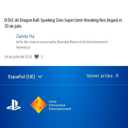
El DLC de Dragon Ball: Sparking Zero Super Limit-Breaking Neo llegará el
30 de julio
Zanda Ra
Jefa de marca asociada, Bandai Namco Entertainment
America
3
Fecha
24 de julio de 2026
de
publicación:
Volver arriba
Español (UE)
Selecciona
Región
una
actual:
región
Sony
Interactive
Entertainment