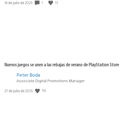
1
13
Fecha
14 de julio de 2026
de
publicación:
Nuevos juegos se unen a las rebajas de verano de PlayStation Store
Peter Boda
Associate Digital Promotions Manager
116
Fecha
27 de julio de 2026
de
publicación: