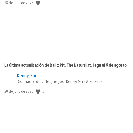
6
Fecha
28 de julio de 2026
de
publicación:
La última actualización de Ball x Pit, The Naturalist, llega el 6 de agosto
Kenny Sun
Diseñador de videojuegos, Kenny Sun & Friends
5
Fecha
28 de julio de 2026
de
publicación: