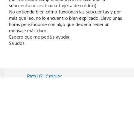
subcuenta necesita una tarjeta de crédito).
No entiendo bien cómo funcionan las subcuentas y por
más que leo, no lo encuentro bien explicado. Llevo unas
horas peleándome con algo que debería tener un
mensaje más claro.
Espero que me podáis ayudar.
Saludos.
Patxi Gil Crénier
10 de septiembre de 2014 tiempo universal coordinado at
09:16
Hola Xurxip,
No entiendo bien las preguntas. Veo varias, y no sé
exactamente si el problema lo tienes con la subcuenta
o la master account.