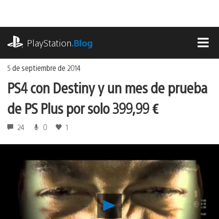
Ir
al
contenido
playstation.com
PlayStation
.Blog
MEN
5 de septiembre de 2014
PS4 con Destiny y un mes de prueba
de PS Plus por solo 399,99 €
24
0
1
Reproducir
PS4