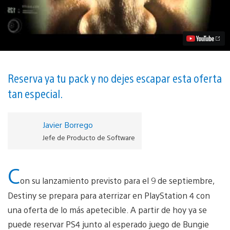
con
Destiny
y
un
mes
de
prueba
de
PS
Reserva ya tu pack y no dejes escapar esta oferta
Plus
tan especial.
por
solo
399,99
€
Javier Borrego
vídeo
Jefe de Producto de Software
C
on su lanzamiento previsto para el 9 de septiembre,
Destiny
se prepara para aterrizar
en
PlayStation 4
con
una oferta
de lo más apetecible.
A partir de hoy
ya se
puede
reservar
PS4
junto al esperado juego de Bungie