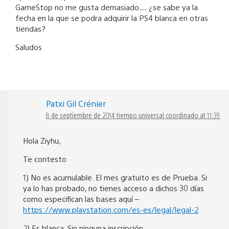
GameStop no me gusta demasiado… ¿se sabe ya la
fecha en la que se podra adquirir la PS4 blanca en otras
tiendas?
Saludos
Patxi Gil Crénier
8 de septiembre de 2014 tiempo universal coordinado at 11:39
Hola Ziyhu,
Te contesto
1) No es acumulable. El mes gratuito es de Prueba. Si
ya lo has probado, no tienes acceso a dichos 30 días
como especifican las bases aquí –
https://www.playstation.com/es-es/legal/legal-2
2) Es blanca. Sin ninguna inscripción