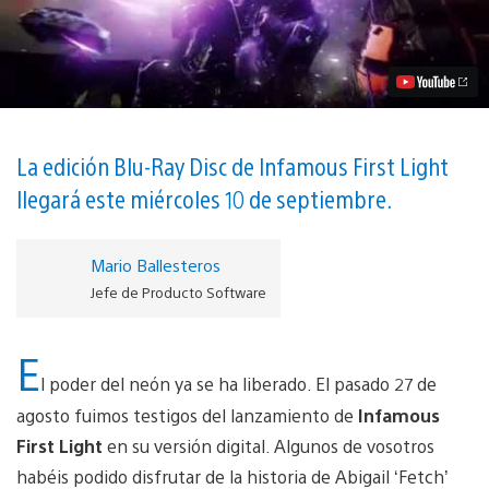
pocos
días
para
que
Fetch
ilumine
vuestra
estantería
vídeo
La edición Blu-Ray Disc de Infamous First Light
llegará este miércoles 10 de septiembre.
Mario Ballesteros
Jefe de Producto Software
E
l poder del neón ya se ha liberado. El pasado 27 de
agosto fuimos testigos del lanzamiento de
Infamous
First Light
en su versión digital. Algunos de vosotros
habéis podido disfrutar de la historia de Abigail ‘Fetch’