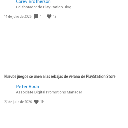
Corey Brotherson
Colaborador de PlayStation Blog
1
12
Fecha
14 de julio de 2026
de
publicación:
Nuevos juegos se unen a las rebajas de verano de PlayStation Store
Peter Boda
Associate Digital Promotions Manager
114
Fecha
27 de julio de 2026
de
publicación: