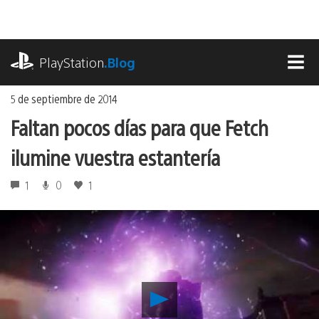
Ir
al
contenido
playstation.com
PlayStation
.Blog
MEN
5 de septiembre de 2014
Faltan pocos días para que Fetch
ilumine vuestra estantería
1
0
1
Reproducir
Faltan