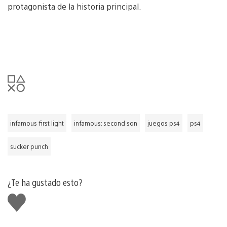
protagonista de la historia principal.
infamous first light
infamous: second son
juegos ps4
ps4
sucker punch
¿Te ha gustado esto?
Me
gusta
esto