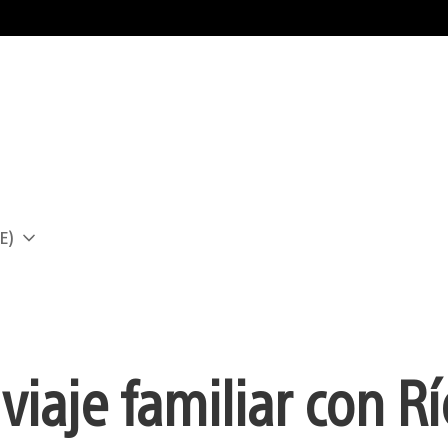
E)
a
iaje familiar con Rí