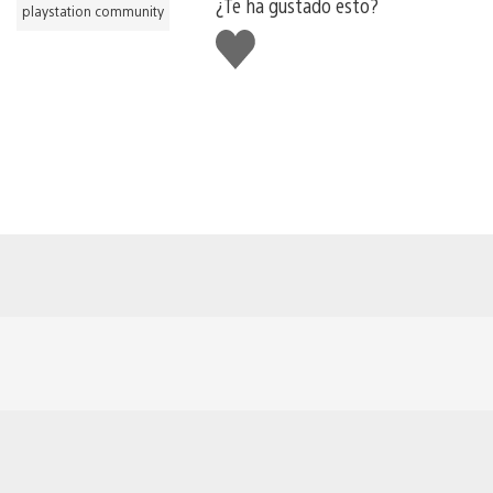
¿Te ha gustado esto?
playstation community
Me
gusta
esto