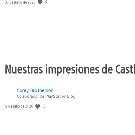
12
Fecha
30 de junio de 2026
de
publicación:
Nuestras impresiones de Cast
Corey Brotherson
Colaborador de PlayStation Blog
16
Fecha
17 de julio de 2026
de
publicación: