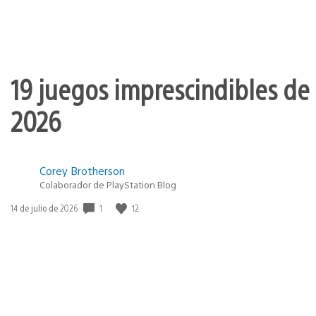
19 juegos imprescindibles de 
2026
Corey Brotherson
Colaborador de PlayStation Blog
1
12
Fecha
14 de julio de 2026
de
publicación: