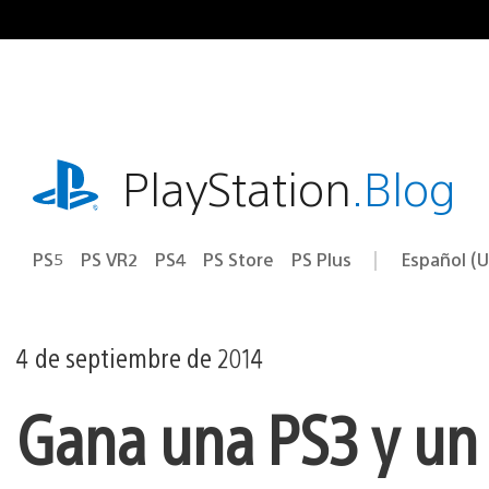
Ir
al
contenido
playstation.com
PlayStation
.Blog
PS5
PS VR2
PS4
PS Store
PS Plus
Español (U
Seleccion
Región
una
actual:
región
4 de septiembre de 2014
Gana una PS3 y un v