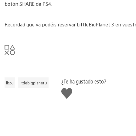
botón SHARE de PS4.
Recordad que ya podéis reservar LittleBigPlanet 3 en vuest
¿Te ha gustado esto?
lbp3
littlebigplanet 3
Me
gusta
esto