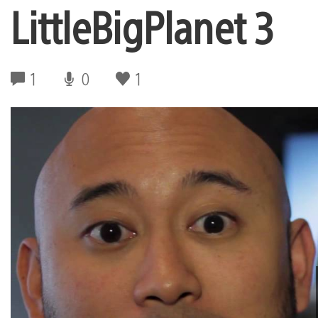
LittleBigPlanet 3
1
0
1