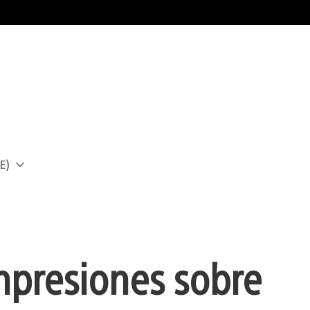
E)
a
mpresiones sobre