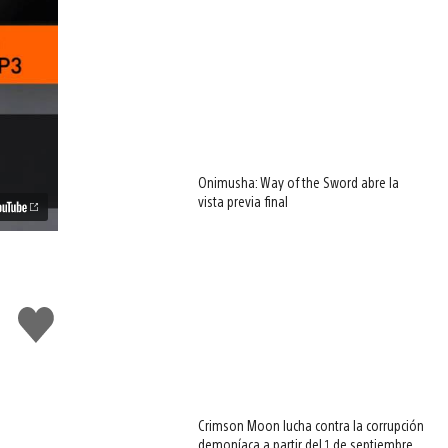
Onimusha: Way of the Sword abre la
vista previa final
Me
gusta
esto
Crimson Moon lucha contra la corrupción
demoníaca a partir del 1 de septiembre