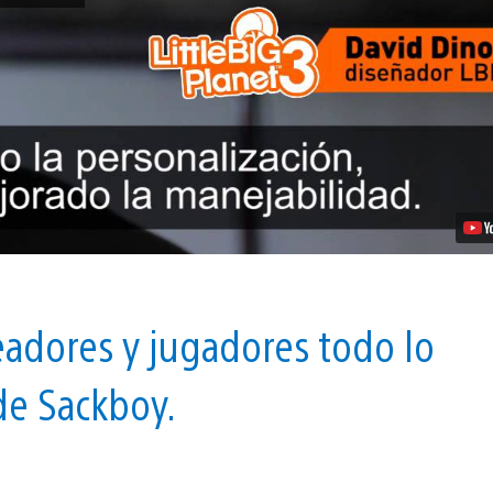
con
impresiones
sobre
LittleBigPlanet
3
vídeo
adores y jugadores todo lo
de Sackboy.