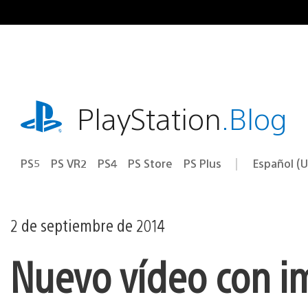
Ir
al
contenido
playstation.com
PlayStation
.Blog
PS5
PS VR2
PS4
PS Store
PS Plus
Español (U
Seleccion
Región
una
actual:
región
2 de septiembre de 2014
Nuevo vídeo con i