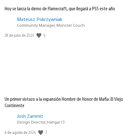
Hoy se lanza la demo de Flamecraft, que llegará a PS5 este año
Mateusz Pokrzywniak
Community Manager, Monster Couch
6
Fecha
28 de julio de 2026
de
publicación:
Un primer vistazo a la expansión Hombre de Honor de Mafia: El Viejo
Continente
Josh Zammit
Design Director, Hangar 13
3
Fecha
4 de agosto de 2026