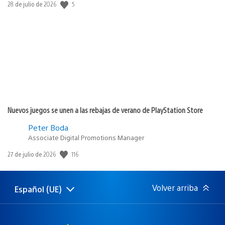
5
Fecha
28 de julio de 2026
de
publicación:
Nuevos juegos se unen a las rebajas de verano de PlayStation Store
Peter Boda
Associate Digital Promotions Manager
116
Fecha
27 de julio de 2026
de
publicación:
Volver arriba
Español (UE)
Selecciona
Región
una
actual:
región