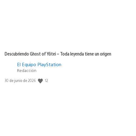
publicación:
Descubriendo Ghost of Yōtei – Toda leyenda tiene un origen
El Equipo PlayStation
Redacción
12
Fecha
30 de junio de 2026
de
publicación: