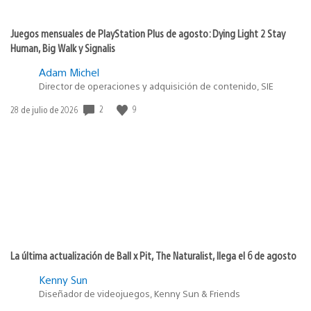
Juegos mensuales de PlayStation Plus de agosto: Dying Light 2 Stay
Human, Big Walk y Signalis
Adam Michel
Director de operaciones y adquisición de contenido, SIE
2
9
Fecha
28 de julio de 2026
de
publicación:
La última actualización de Ball x Pit, The Naturalist, llega el 6 de agosto
Kenny Sun
Diseñador de videojuegos, Kenny Sun & Friends