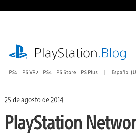
Ir
al
contenido
playstation.com
PlayStation
.Blog
PS5
PS VR2
PS4
PS Store
PS Plus
Español (U
Seleccion
Región
una
actual:
región
25 de agosto de 2014
PlayStation Network