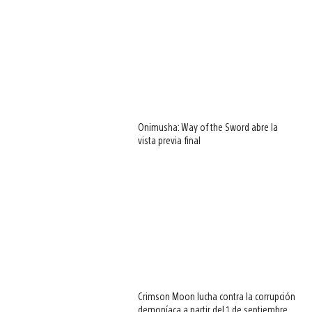
Onimusha: Way of the Sword abre la
vista previa final
Crimson Moon lucha contra la corrupción
demoníaca a partir del 1 de septiembre