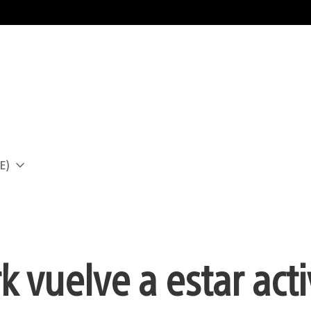
E)
a
 vuelve a estar act