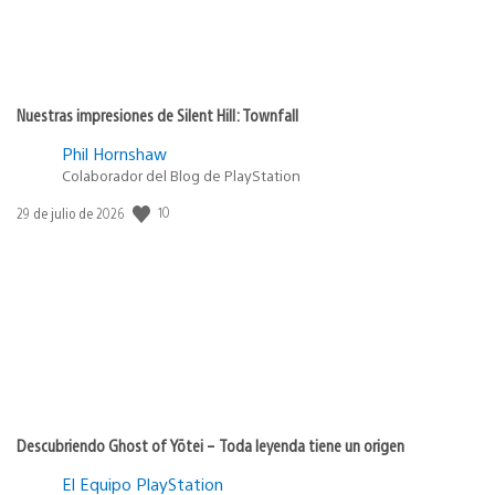
Nuestras impresiones de Silent Hill: Townfall
Phil Hornshaw
Colaborador del Blog de PlayStation
10
Fecha
29 de julio de 2026
de
publicación:
Descubriendo Ghost of Yōtei – Toda leyenda tiene un origen
El Equipo PlayStation