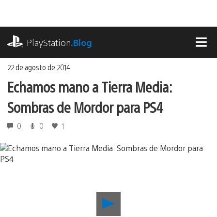
Ir
al
contenido
playstation.com
PlayStation
.Blog
MEN
22 de agosto de 2014
Echamos mano a Tierra Media:
Sombras de Mordor para PS4
0
0
1
Reproducir
Echamos