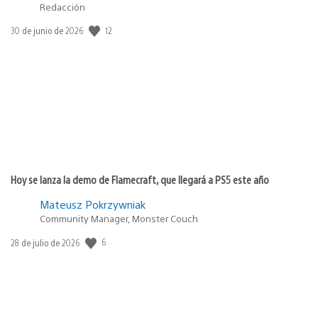
Redacción
12
Fecha
30 de junio de 2026
de
publicación:
Hoy se lanza la demo de Flamecraft, que llegará a PS5 este año
Mateusz Pokrzywniak
Community Manager, Monster Couch
6
Fecha
28 de julio de 2026
de
publicación: