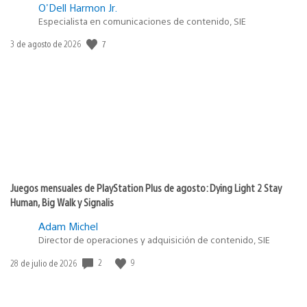
O'Dell Harmon Jr.
Especialista en comunicaciones de contenido, SIE
7
Fecha
3 de agosto de 2026
de
publicación:
Juegos mensuales de PlayStation Plus de agosto: Dying Light 2 Stay
Human, Big Walk y Signalis
Adam Michel
Director de operaciones y adquisición de contenido, SIE
2
9
Fecha
28 de julio de 2026
de
publicación: