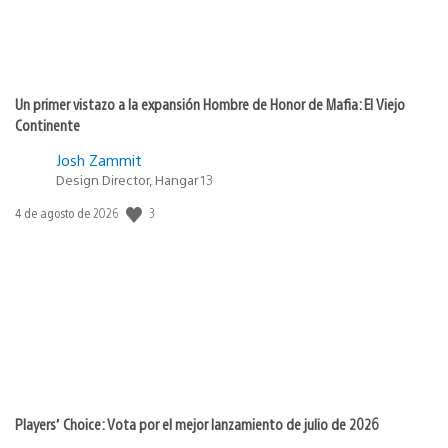
Un primer vistazo a la expansión Hombre de Honor de Mafia: El Viejo
Continente
Josh Zammit
Design Director, Hangar 13
3
Fecha
4 de agosto de 2026
de
publicación:
Players’ Choice: Vota por el mejor lanzamiento de julio de 2026