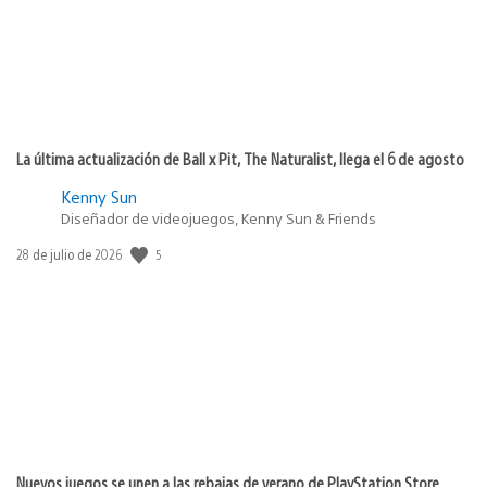
La última actualización de Ball x Pit, The Naturalist, llega el 6 de agosto
Kenny Sun
Diseñador de videojuegos, Kenny Sun & Friends
5
Fecha
28 de julio de 2026
de
publicación:
Nuevos juegos se unen a las rebajas de verano de PlayStation Store