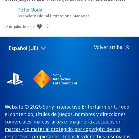
Peter Boda
Associate Digital Promotions Manager
116
Fecha
27 de julio de 2026
de
publicación:
Volver arriba
Español (UE)
Selecciona
Región
una
actual:
región
Sony
Interactive
Entertainment
Website © 2026 Sony Interactive Entertainment. Todo
el contenido, títulos de juegos, nombres y direcciones
comerciales, marcas, artes e imaginería asociados
on
marcas y/o material protegido por copyright de sus
respectivos propietarios
. Todos los derechos reservados.