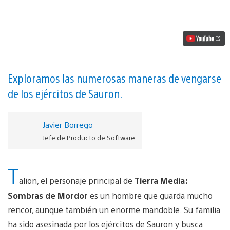
mano
a
Tierra
Media:
Sombras
de
Mordor
para
PS4
Exploramos las numerosas maneras de vengarse
vídeo
de los ejércitos de Sauron.
Javier Borrego
Jefe de Producto de Software
T
alion, el personaje principal de
Tierra Media:
Sombras de Mordor
es un hombre que guarda mucho
rencor, aunque también un enorme mandoble. Su familia
ha sido asesinada por los ejércitos de Sauron y busca