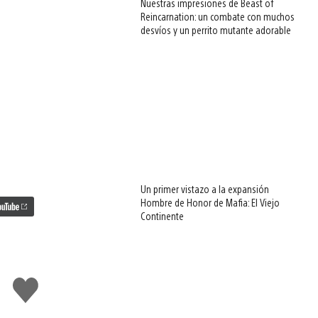
Nuestras impresiones de Beast of
Reincarnation: un combate con muchos
desvíos y un perrito mutante adorable
Un primer vistazo a la expansión
Hombre de Honor de Mafia: El Viejo
Continente
Me
gusta
esto