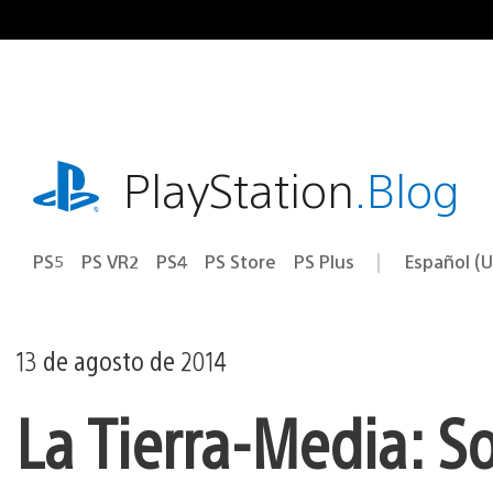
Ir
al
contenido
playstation.com
PlayStation
.Blog
PS5
PS VR2
PS4
PS Store
PS Plus
Español (U
Seleccion
Región
una
actual:
región
13 de agosto de 2014
La Tierra-Media: S