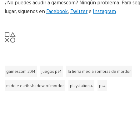
¿No puedes acudir a gamescom? Ningún problema. Para segui
lugar, síguenos en
Facebook
,
Twitter
e
Instagram
.
gamescom 2014
juegos ps4
la tierra media sombras de mordor
middle earth shadow of mordor
playstation 4
ps4