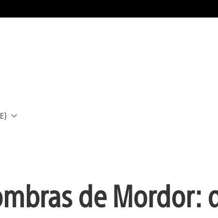
E)
a
ombras de Mordor: d