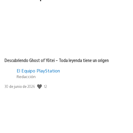
Descubriendo Ghost of Yōtei – Toda leyenda tiene un origen
El Equipo PlayStation
Redacción
12
Fecha
30 de junio de 2026
de
publicación: