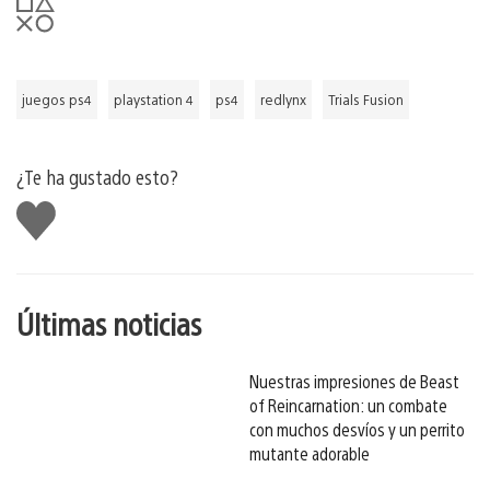
juegos ps4
playstation 4
ps4
redlynx
Trials Fusion
¿Te ha gustado esto?
Me
gusta
esto
Últimas noticias
Nuestras impresiones de Beast
of Reincarnation: un combate
con muchos desvíos y un perrito
mutante adorable