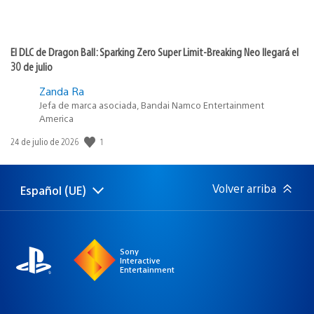
El DLC de Dragon Ball: Sparking Zero Super Limit-Breaking Neo llegará el
30 de julio
Zanda Ra
Jefa de marca asociada, Bandai Namco Entertainment
America
1
Fecha
24 de julio de 2026
de
publicación:
Volver arriba
Español (UE)
Selecciona
Región
una
actual:
región
Sony
Interactive
Entertainment