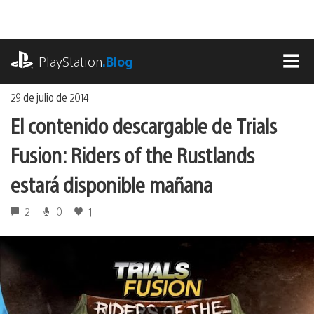
Ir
al
contenido
playstation.com
PlayStation
.Blog
MEN
29 de julio de 2014
El contenido descargable de Trials
Fusion: Riders of the Rustlands
estará disponible mañana
2
0
1