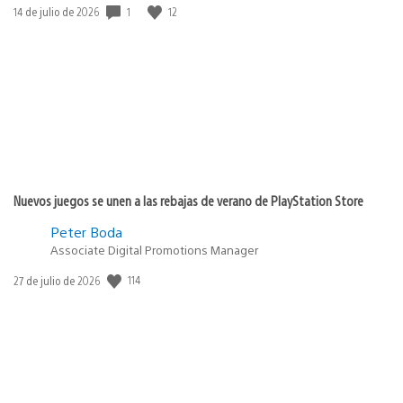
1
12
Fecha
14 de julio de 2026
de
publicación:
Nuevos juegos se unen a las rebajas de verano de PlayStation Store
Peter Boda
Associate Digital Promotions Manager
114
Fecha
27 de julio de 2026
de
publicación: