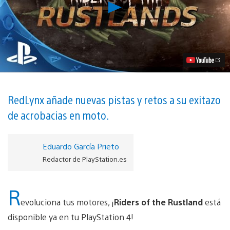
Reproducir
El
contenido
descargable
de
Trials
Fusion:
Riders
of
the
Rustlands
RedLynx añade nuevas pistas y retos a su exitazo
estará
de acrobacias en moto.
disponible
mañana
vídeo
Eduardo García Prieto
Redactor de PlayStation.es
R
evoluciona tus motores, ¡
Riders of the Rustland
está
disponible ya en tu PlayStation 4!