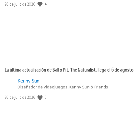
4
Fecha
28 de julio de 2026
de
publicación:
La última actualización de Ball x Pit, The Naturalist, llega el 6 de agosto
Kenny Sun
Diseñador de videojuegos, Kenny Sun & Friends
3
Fecha
28 de julio de 2026
de
publicación: