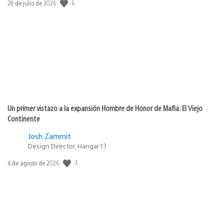
6
Fecha
28 de julio de 2026
de
publicación:
Un primer vistazo a la expansión Hombre de Honor de Mafia: El Viejo
Continente
Josh Zammit
Design Director, Hangar 13
3
Fecha
4 de agosto de 2026
de
publicación: