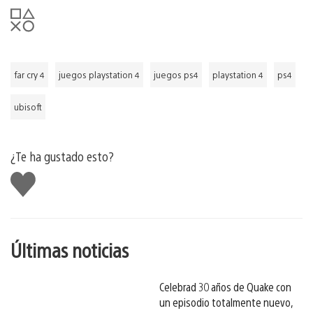
far cry 4
juegos playstation 4
juegos ps4
playstation 4
ps4
ubisoft
¿Te ha gustado esto?
Me
gusta
esto
Últimas noticias
Celebrad 30 años de Quake con
un episodio totalmente nuevo,