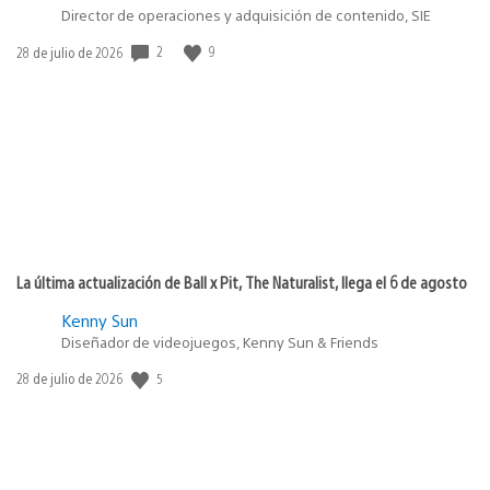
Director de operaciones y adquisición de contenido, SIE
2
9
Fecha
28 de julio de 2026
de
publicación:
La última actualización de Ball x Pit, The Naturalist, llega el 6 de agosto
Kenny Sun
Diseñador de videojuegos, Kenny Sun & Friends
5
Fecha
28 de julio de 2026
de
publicación: