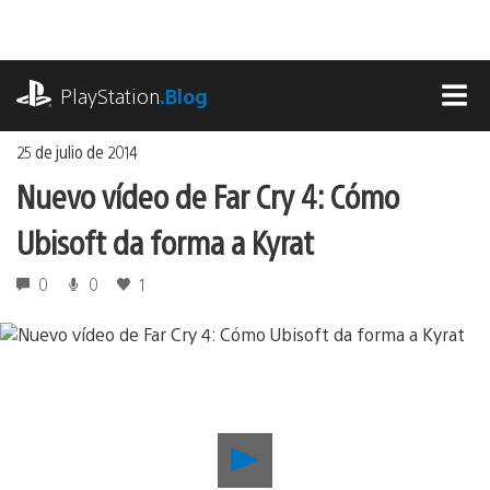
Ir
al
contenido
playstation.com
PlayStation
.Blog
MEN
25 de julio de 2014
Nuevo vídeo de Far Cry 4: Cómo
Ubisoft da forma a Kyrat
0
0
1
Reproducir
Nuevo