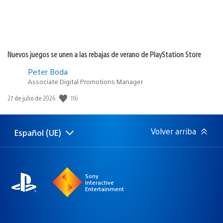
Nuevos juegos se unen a las rebajas de verano de PlayStation Store
Peter Boda
Associate Digital Promotions Manager
116
Fecha
27 de julio de 2026
de
publicación:
Volver arriba
Español (UE)
Selecciona
Región
una
actual:
región
Sony
Interactive
Entertainment