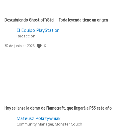
Descubriendo Ghost of Yōtei – Toda leyenda tiene un origen
El Equipo PlayStation
Redacción
12
Fecha
30 de junio de 2026
de
publicación:
Hoy se lanza la demo de Flamecraft, que llegará a PS5 este año
Mateusz Pokrzywniak
Community Manager, Monster Couch