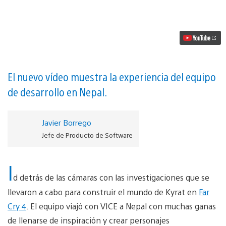
vídeo
de
Far
Cry
4:
Cómo
Ubisoft
da
forma
El nuevo vídeo muestra la experiencia del equipo
a
de desarrollo en Nepal.
Kyrat
vídeo
Javier Borrego
Jefe de Producto de Software
I
d detrás de las cámaras con las investigaciones que se
llevaron a cabo para construir el mundo de Kyrat en
Far
Cry 4
. El equipo viajó con VICE a Nepal con muchas ganas
de llenarse de inspiración y crear personajes