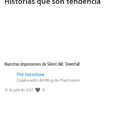
Historias que son tendencia
Nuestras impresiones de Silent Hill: Townfall
Phil Hornshaw
Colaborador del Blog de PlayStation
10
Fecha
29 de julio de 2026
de
publicación: