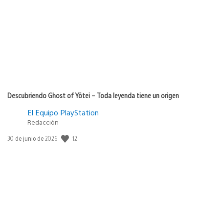
Descubriendo Ghost of Yōtei – Toda leyenda tiene un origen
El Equipo PlayStation
Redacción
12
Fecha
30 de junio de 2026
de
publicación: