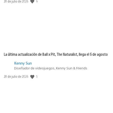
6
Fecha
28 de julio de 2026
de
publicación:
La última actualización de Ball x Pit, The Naturalist, llega el 6 de agosto
Kenny Sun
Diseñador de videojuegos, Kenny Sun & Friends
5
Fecha
28 de julio de 2026
de
publicación: