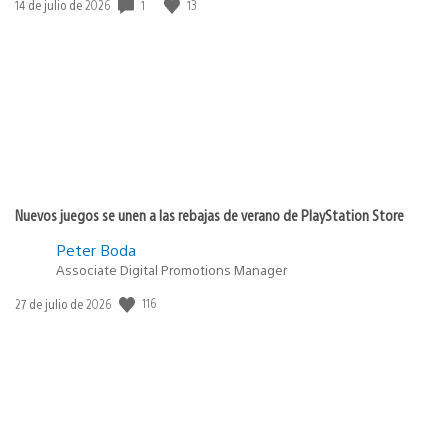
1
13
Fecha
14 de julio de 2026
de
publicación:
Nuevos juegos se unen a las rebajas de verano de PlayStation Store
Peter Boda
Associate Digital Promotions Manager
116
Fecha
27 de julio de 2026
de
publicación: