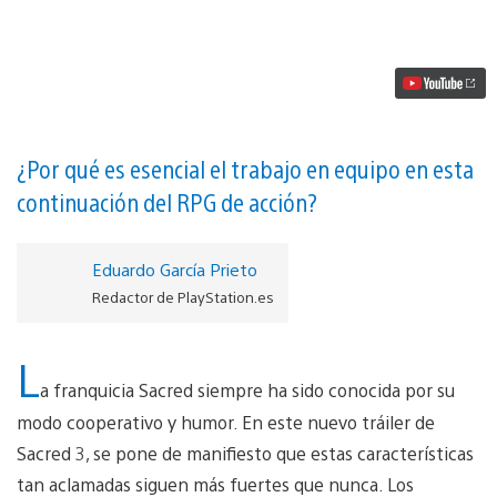
nuevo
tráiler
de
Sacred
3
muestra
el
modo
cooperativo
¿Por qué es esencial el trabajo en equipo en esta
vídeo
continuación del RPG de acción?
Eduardo García Prieto
Redactor de PlayStation.es
L
a franquicia Sacred siempre ha sido conocida por su
modo cooperativo y humor. En este nuevo tráiler de
Sacred 3, se pone de manifiesto que estas características
tan aclamadas siguen más fuertes que nunca. Los