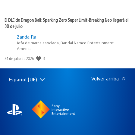
El DLC de Dragon Ball: Sparking Zero Super Limit-Breaking Neo llegará el
30 de julio
Zanda Ra
Jefa de marca asociada, Bandai Namco Entertainment
America
3
Fecha
24 de julio de 2026
de
publicación:
Volver arriba
Español (UE)
Selecciona
Región
una
actual:
región
Sony
Interactive
Entertainment