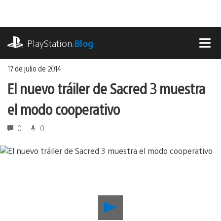
Ir
al
contenido
playstation.com
PlayStation
.Blog
MEN
17 de julio de 2014
El nuevo tráiler de Sacred 3 muestra
el modo cooperativo
0
0
Reproducir
El