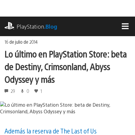
Ir
al
contenido
playstation.com
PlayStation
.Blog
MEN
16 de julio de 2014
Lo último en PlayStation Store: beta
de Destiny, Crimsonland, Abyss
Odyssey y más
29
0
1
Además la reserva de The Last of Us