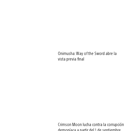
Onimusha: Way of the Sword abre la
vista previa final
Crimson Moon lucha contra la corrupción
demoníaca a partir del 1 de septiembre