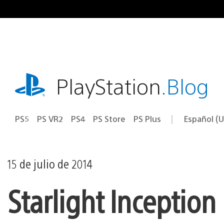
Ir
al
contenido
playstation.com
PlayStation
.Blog
PS5
PS VR2
PS4
PS Store
PS Plus
Español (U
Seleccion
Región
una
actual:
región
15 de julio de 2014
Starlight Inception 