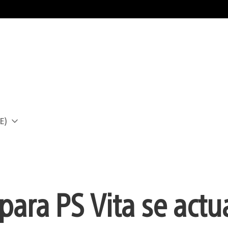
E)
a
para PS Vita se actu