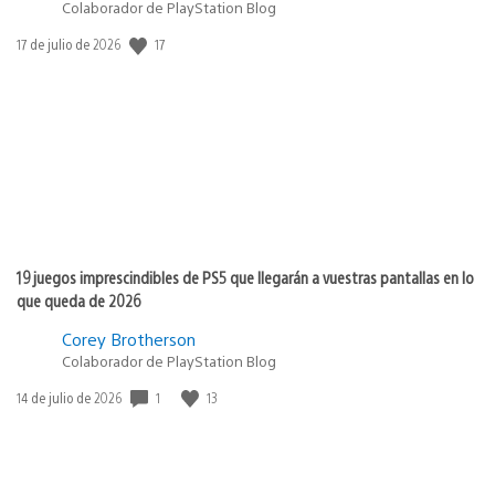
Colaborador de PlayStation Blog
17
Fecha
17 de julio de 2026
de
publicación:
19 juegos imprescindibles de PS5 que llegarán a vuestras pantallas en lo
que queda de 2026
Corey Brotherson
Colaborador de PlayStation Blog
1
13
Fecha
14 de julio de 2026
de
publicación: