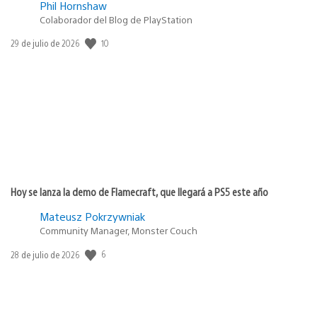
Phil Hornshaw
Colaborador del Blog de PlayStation
10
Fecha
29 de julio de 2026
de
publicación:
Hoy se lanza la demo de Flamecraft, que llegará a PS5 este año
Mateusz Pokrzywniak
Community Manager, Monster Couch
6
Fecha
28 de julio de 2026
de
publicación: