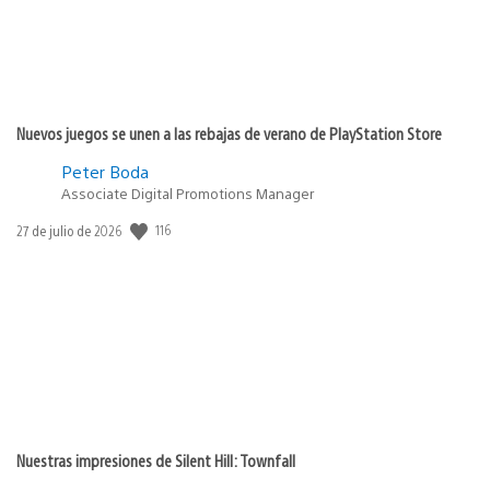
Nuevos juegos se unen a las rebajas de verano de PlayStation Store
Peter Boda
Associate Digital Promotions Manager
116
Fecha
27 de julio de 2026
de
publicación:
Nuestras impresiones de Silent Hill: Townfall