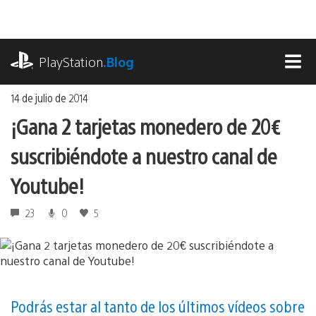
Ir
al
contenido
playstation.com
PlayStation
.Blog
MEN
14 de julio de 2014
¡Gana 2 tarjetas monedero de 20€
suscribiéndote a nuestro canal de
Youtube!
23
0
5
Podrás estar al tanto de los últimos vídeos sobre