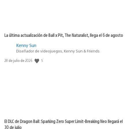
La última actualización de Ball x Pit, The Naturalist, llega el 6 de agosto
Kenny Sun
Diseñador de videojuegos, Kenny Sun & Friends
5
Fecha
28 de julio de 2026
de
publicación:
El DLC de Dragon Ball: Sparking Zero Super Limit-Breaking Neo llegará el
30 de julio