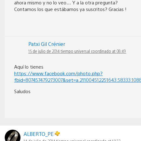
ahora mismo y no lo veo… Y a la otra pregunta?
Contamos los que estábamos ya suscritos? Gracias !
Patxi Gil Crénier
15 de julio de 2014 tiempo universal coordinado at 08:49
Aquí lo tienes
https://www.facebook.com/photo.php?
fbid=807457479273007&set=a.211004512251643.58333.10
Saludos
ALBERTO_PE
14 de julio de 2014 tiempo universal coordinado at 17:32