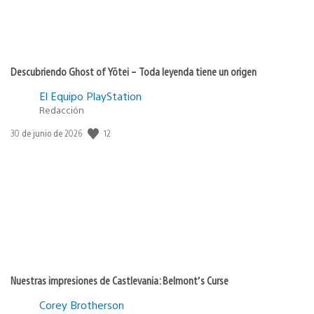
Descubriendo Ghost of Yōtei – Toda leyenda tiene un origen
El Equipo PlayStation
Redacción
12
Fecha
30 de junio de 2026
de
publicación:
Nuestras impresiones de Castlevania: Belmont’s Curse
Corey Brotherson