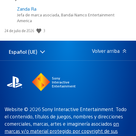
Zanda Ra
Jefa de marca asociada, Bandai Namco Entertainment
America
3
Fecha
24 de julio de 2026
de
publicación:
Volver arriba
Español (UE)
Selecciona
Región
una
actual:
región
Sony
Interactive
Entertainment
Website © 2026 Sony Interactive Entertainment. Todo
el contenido, títulos de juegos, nombres y direcciones
comerciales, marcas, artes e imaginería asociados
on
marcas y/o material protegido por copyright de sus