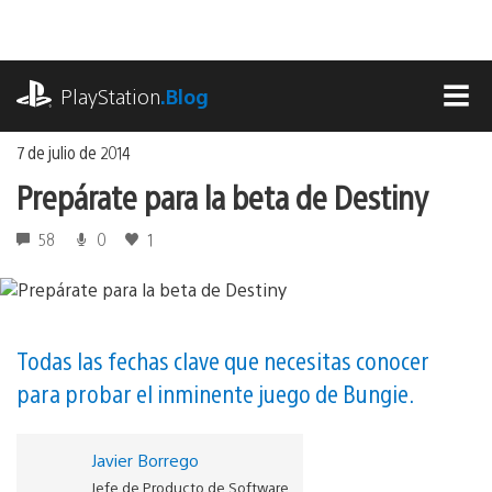
Ir
al
contenido
playstation.com
PlayStation
.Blog
MEN
7 de julio de 2014
Prepárate para la beta de Destiny
58
0
1
Todas las fechas clave que necesitas conocer
para probar el inminente juego de Bungie.
Javier Borrego
Jefe de Producto de Software