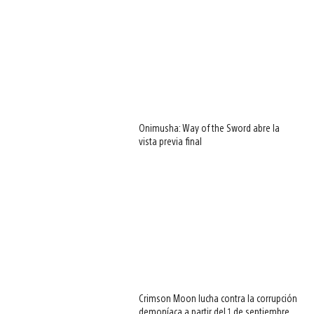
Onimusha: Way of the Sword abre la
vista previa final
Crimson Moon lucha contra la corrupción
demoníaca a partir del 1 de septiembre