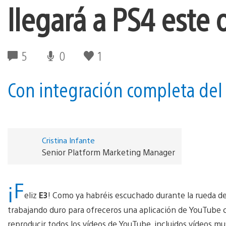
llegará a PS4 este
5
0
1
Con integración completa del
Cristina Infante
Senior Platform Marketing Manager
¡F
eliz
E3
! Como ya habréis escuchado durante la rueda d
trabajando duro para ofreceros una aplicación de YouTube 
reproducir todos los vídeos de YouTube, incluidos vídeos mus