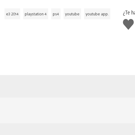
¿Te h
e3 2014
playstation 4
ps4
youtube
youtube app.
Me
gust
esto