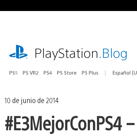
Ir
al
contenido
playstation.com
PlayStation
.Blog
PS5
PS VR2
PS4
PS Store
PS Plus
Español (U
Seleccion
Región
una
actual:
región
10 de junio de 2014
#E3MejorConPS4 – 