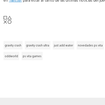
en
Twitter
para estar al tanto de las últimas noticias del ju
gravity crash
gravity crash ultra
just add water
novedades ps vita
oddworld
ps vita games