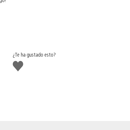
ego!
¿Te ha gustado esto?
Me
gusta
esto