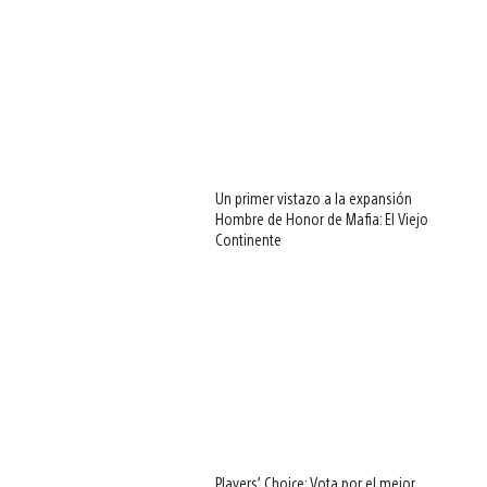
Un primer vistazo a la expansión
Hombre de Honor de Mafia: El Viejo
Continente
Players’ Choice: Vota por el mejor