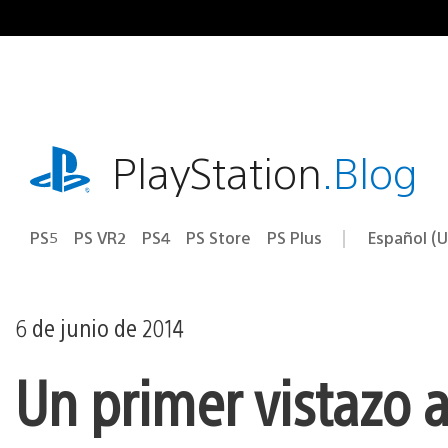
Ir
al
contenido
playstation.com
PlayStation
.Blog
PS5
PS VR2
PS4
PS Store
PS Plus
Español (U
Seleccion
Región
una
actual:
región
6 de junio de 2014
Un primer vistazo a