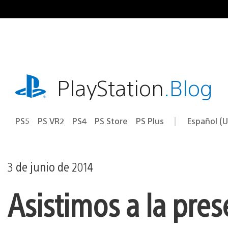
Ir
al
contenido
playstation.com
PlayStation
.Blog
PS5
PS VR2
PS4
PS Store
PS Plus
Español (U
Seleccion
Región
una
actual:
región
3 de junio de 2014
Asistimos a la pre