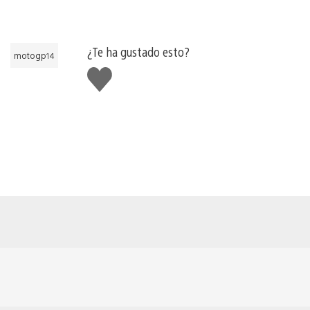
¿Te ha gustado esto?
motogp14
Me
gusta
esto