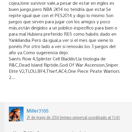
cojea,lone survivor vale,a pesar de estar en ingles es
buen juego,pero NBA 2K14 no tendría que estar.Se
repite igual que con el PES2014 y digo lo mismo:Son
juegos que sirven para jugar con los amigos y poco
más,están dirigidos a un público específico para bien o
para mal.Hubiera preferido RE6 como habéis dado en
Yankilandia.Pero da igual,a ver si el mes que viene lo
ponéis.Por otro lado a ver si renováis los 3 juegos del
año ya.Como sugerencia dejo:
Saints Row 4,Splinter Cell Blacklist,la triologia de
R&C,Dead Island Riptide,God Of War:Ascension,Sniper
Elite V2,TLOU,BF4,Thief,AC4,One Piece:Pirate Warriors
2…
Miller3188
29 de mayo de 2014 tiempo universal coordinado at 15:45