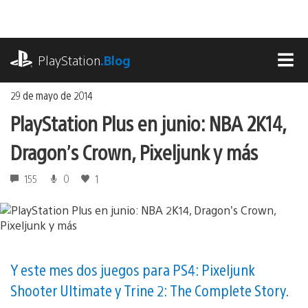
Ir
al
contenido
playstation.com
PlayStation
.Blog
MEN
29 de mayo de 2014
PlayStation Plus en junio: NBA 2K14,
Dragon’s Crown, Pixeljunk y más
155
0
1
Y este mes dos juegos para PS4: Pixeljunk
Shooter Ultimate y Trine 2: The Complete Story.