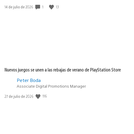
1
13
Fecha
14 de julio de 2026
de
publicación:
Nuevos juegos se unen a las rebajas de verano de PlayStation Store
Peter Boda
Associate Digital Promotions Manager
116
Fecha
27 de julio de 2026
de
publicación: