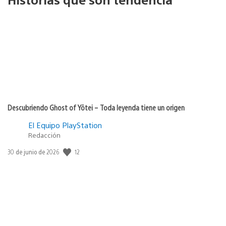
Descubriendo Ghost of Yōtei – Toda leyenda tiene un origen
El Equipo PlayStation
Redacción
12
Fecha
30 de junio de 2026
de
publicación: