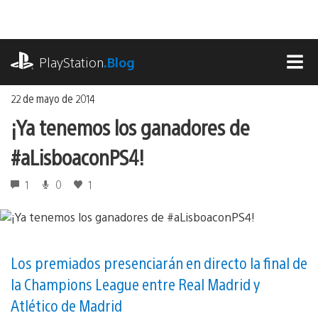
Ir
al
contenido
playstation.com
PlayStation
.Blog
MEN
22 de mayo de 2014
¡Ya tenemos los ganadores de
#aLisboaconPS4!
1
0
1
Los premiados presenciarán en directo la final de
la Champions League entre Real Madrid y
Atlético de Madrid