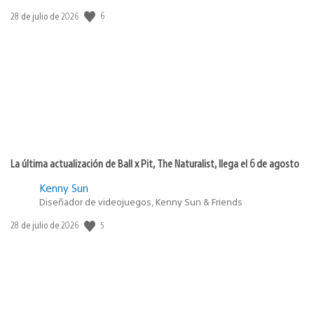
6
Fecha
28 de julio de 2026
de
publicación:
La última actualización de Ball x Pit, The Naturalist, llega el 6 de agosto
Kenny Sun
Diseñador de videojuegos, Kenny Sun & Friends
5
Fecha
28 de julio de 2026
de
publicación: