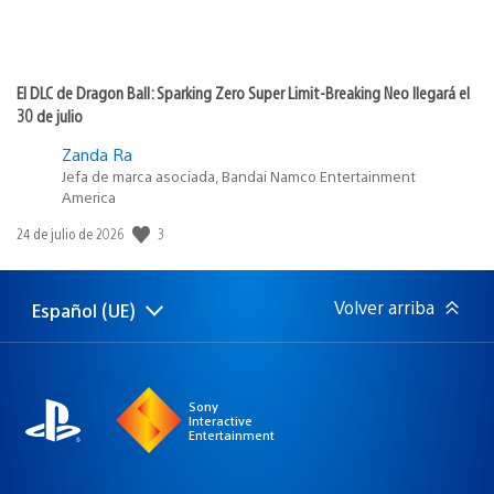
El DLC de Dragon Ball: Sparking Zero Super Limit-Breaking Neo llegará el
30 de julio
Zanda Ra
Jefa de marca asociada, Bandai Namco Entertainment
America
3
Fecha
24 de julio de 2026
de
publicación:
Volver arriba
Español (UE)
Selecciona
Región
una
actual:
región
Sony
Interactive
Entertainment