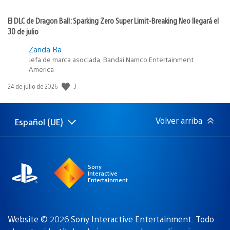
El DLC de Dragon Ball: Sparking Zero Super Limit-Breaking Neo llegará el
30 de julio
Zanda Ra
Jefa de marca asociada, Bandai Namco Entertainment
America
3
Fecha
24 de julio de 2026
de
publicación:
Volver arriba
Español (UE)
Selecciona
Región
una
actual:
región
Sony
Interactive
Entertainment
Website © 2026 Sony Interactive Entertainment. Todo