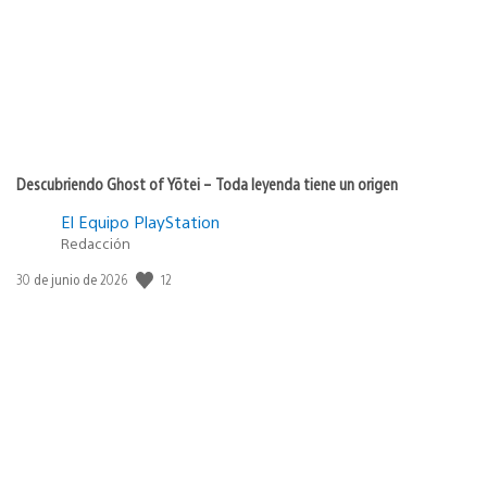
Descubriendo Ghost of Yōtei – Toda leyenda tiene un origen
El Equipo PlayStation
Redacción
12
Fecha
30 de junio de 2026
de
publicación: