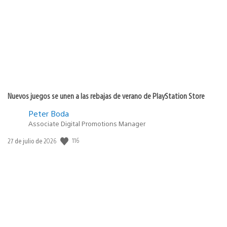
publicación:
Nuevos juegos se unen a las rebajas de verano de PlayStation Store
Peter Boda
Associate Digital Promotions Manager
116
Fecha
27 de julio de 2026
de
publicación: