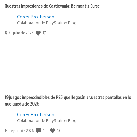
Nuestras impresiones de Castlevania: Belmont’s Curse
Corey Brotherson
Colaborador de PlayStation Blog
17
Fecha
17 de julio de 2026
de
publicación:
19 juegos imprescindibles de PS5 que llegarán a vuestras pantallas en lo
que queda de 2026
Corey Brotherson
Colaborador de PlayStation Blog
1
13
Fecha
14 de julio de 2026
de