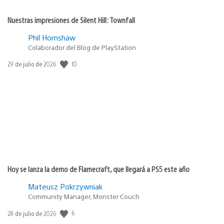
Nuestras impresiones de Silent Hill: Townfall
Phil Hornshaw
Colaborador del Blog de PlayStation
10
Fecha
29 de julio de 2026
de
publicación:
Hoy se lanza la demo de Flamecraft, que llegará a PS5 este año
Mateusz Pokrzywniak
Community Manager, Monster Couch
6
Fecha
28 de julio de 2026
de