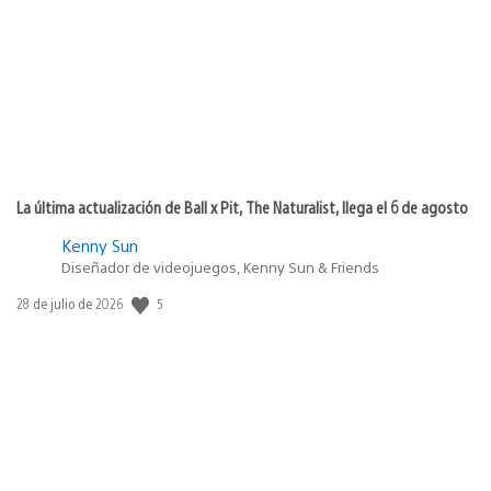
publicación:
La última actualización de Ball x Pit, The Naturalist, llega el 6 de agosto
Kenny Sun
Diseñador de videojuegos, Kenny Sun & Friends
5
Fecha
28 de julio de 2026
de
publicación: