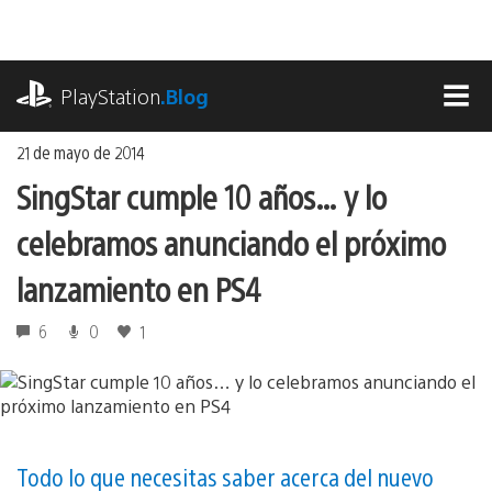
Ir
al
contenido
playstation.com
PlayStation
.Blog
MEN
21 de mayo de 2014
SingStar cumple 10 años… y lo
celebramos anunciando el próximo
lanzamiento en PS4
6
0
1
Todo lo que necesitas saber acerca del nuevo