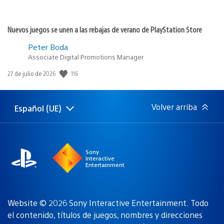
Nuevos juegos se unen a las rebajas de verano de PlayStation Store
Peter Boda
Associate Digital Promotions Manager
116
Fecha
27 de julio de 2026
de
publicación:
Volver arriba
Español (UE)
Selecciona
Región
una
actual:
región
Sony
Interactive
Entertainment
Website © 2026 Sony Interactive Entertainment. Todo
el contenido, títulos de juegos, nombres y direcciones