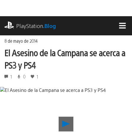
Ir
al
contenido
playstation.com
PlayStation
.Blog
MEN
8 de mayo de 2014
El Asesino de la Campana se acerca a
PS3 y PS4
1
0
1
Reproducir
El