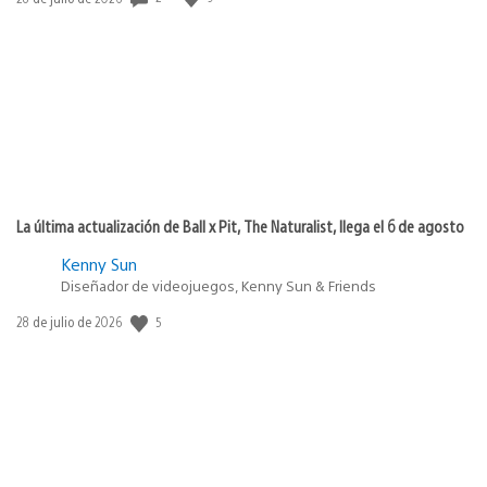
de
publicación:
La última actualización de Ball x Pit, The Naturalist, llega el 6 de agosto
Kenny Sun
Diseñador de videojuegos, Kenny Sun & Friends
5
Fecha
28 de julio de 2026
de
publicación: