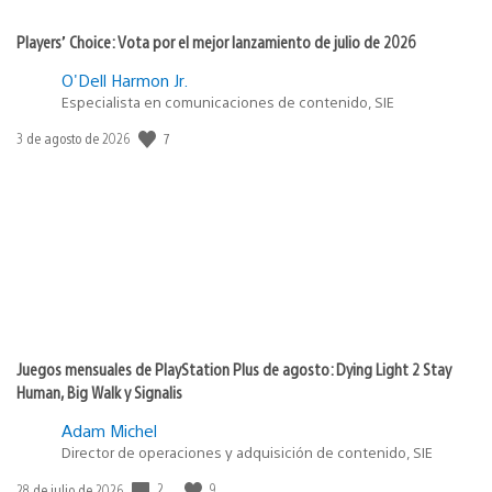
Players’ Choice: Vota por el mejor lanzamiento de julio de 2026
O'Dell Harmon Jr.
Especialista en comunicaciones de contenido, SIE
7
Fecha
3 de agosto de 2026
de
publicación:
Juegos mensuales de PlayStation Plus de agosto: Dying Light 2 Stay
Human, Big Walk y Signalis
Adam Michel
Director de operaciones y adquisición de contenido, SIE
2
9
Fecha
28 de julio de 2026