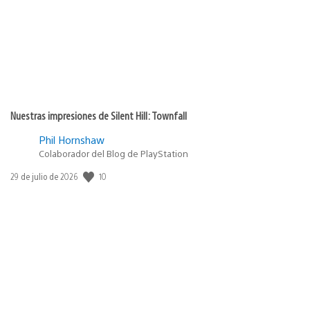
Nuestras impresiones de Silent Hill: Townfall
Phil Hornshaw
Colaborador del Blog de PlayStation
10
Fecha
29 de julio de 2026
de
publicación: