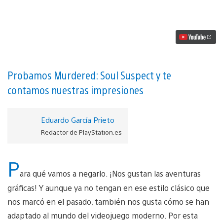
Asesino
de
la
Campana
se
acerca
a
PS3
y
Probamos Murdered: Soul Suspect y te
PS4
contamos nuestras impresiones
vídeo
Eduardo García Prieto
Redactor de PlayStation.es
P
ara qué vamos a negarlo. ¡Nos gustan las aventuras
gráficas! Y aunque ya no tengan en ese estilo clásico que
nos marcó en el pasado, también nos gusta cómo se han
adaptado al mundo del videojuego moderno. Por esta