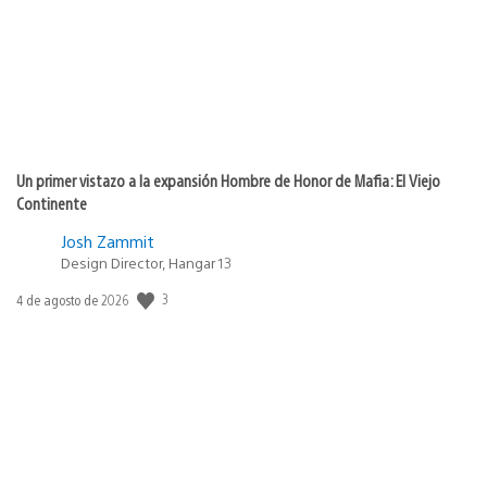
Un primer vistazo a la expansión Hombre de Honor de Mafia: El Viejo
Continente
Josh Zammit
Design Director, Hangar 13
3
Fecha
4 de agosto de 2026
de
publicación: