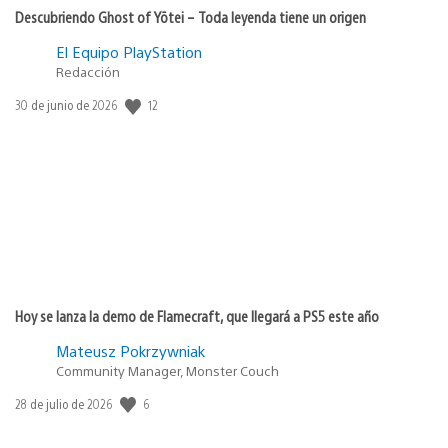
Descubriendo Ghost of Yōtei – Toda leyenda tiene un origen
El Equipo PlayStation
Redacción
12
Fecha
30 de junio de 2026
de
publicación:
Hoy se lanza la demo de Flamecraft, que llegará a PS5 este año
Mateusz Pokrzywniak
Community Manager, Monster Couch
6
Fecha
28 de julio de 2026
de
publicación: