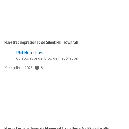
Nuestras impresiones de Silent Hill: Townfall
Phil Hornshaw
Colaborador del Blog de PlayStation
8
Fecha
29 de julio de 2026
de
publicación:
Hoy se lanza la demo de Flamecraft, que llegará a PS5 este año