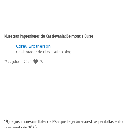
Nuestras impresiones de Castlevania: Belmont’s Curse
Corey Brotherson
Colaborador de PlayStation Blog
16
Fecha
17 de julio de 2026
de
publicación:
19 juegos imprescindibles de PS5 que llegarán a vuestras pantallas en lo
que queda de 2026