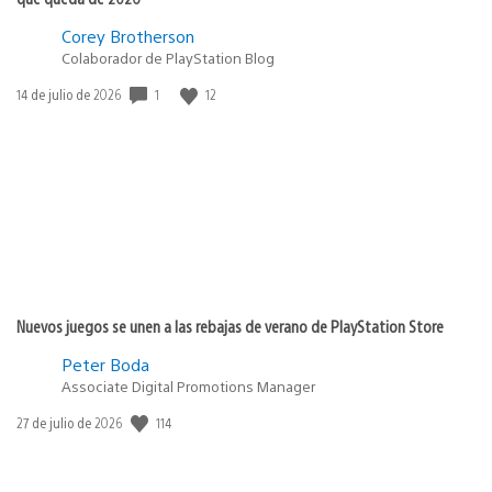
Corey Brotherson
Colaborador de PlayStation Blog
1
12
Fecha
14 de julio de 2026
de
publicación:
Nuevos juegos se unen a las rebajas de verano de PlayStation Store
Peter Boda
Associate Digital Promotions Manager
114
Fecha
27 de julio de 2026
de
publicación: