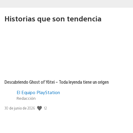
Historias que son tendencia
Descubriendo Ghost of Yōtei – Toda leyenda tiene un origen
El Equipo PlayStation
Redacción
12
Fecha
30 de junio de 2026
de
publicación: