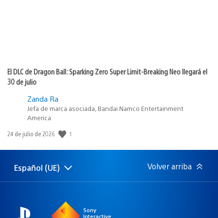
El DLC de Dragon Ball: Sparking Zero Super Limit-Breaking Neo llegará el
30 de julio
Zanda Ra
Jefa de marca asociada, Bandai Namco Entertainment
America
1
Fecha
24 de julio de 2026
de
publicación:
Volver arriba
Español (UE)
Selecciona
Región
una
actual:
región
Sony
Interactive