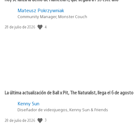
Mateusz Pokrzywniak
Community Manager, Monster Couch
4
Fecha
28 de julio de 2026
de
publicación:
La última actualización de Ball x Pit, The Naturalist, llega el 6 de agosto
Kenny Sun
Diseñador de videojuegos, Kenny Sun & Friends
3
Fecha
28 de julio de 2026
de
publicación: