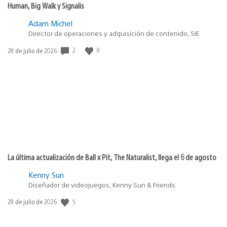
Human, Big Walk y Signalis
Adam Michel
Director de operaciones y adquisición de contenido, SIE
2
9
Fecha
28 de julio de 2026
de
publicación:
La última actualización de Ball x Pit, The Naturalist, llega el 6 de agosto
Kenny Sun
Diseñador de videojuegos, Kenny Sun & Friends
5
Fecha
28 de julio de 2026
de
publicación: