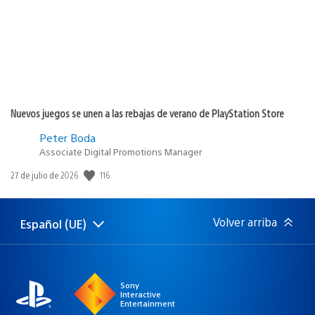
Nuevos juegos se unen a las rebajas de verano de PlayStation Store
Peter Boda
Associate Digital Promotions Manager
116
Fecha
27 de julio de 2026
de
publicación:
Volver arriba
Español (UE)
Selecciona
Región
una
actual:
región
Sony
Interactive
Entertainment