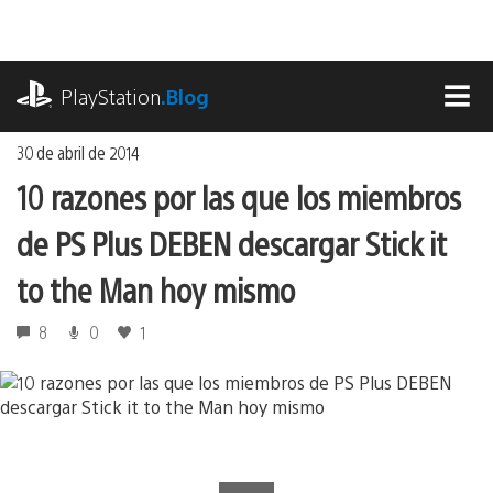
Ir
al
contenido
playstation.com
PlayStation
.Blog
MEN
30 de abril de 2014
10 razones por las que los miembros
de PS Plus DEBEN descargar Stick it
to the Man hoy mismo
8
0
1