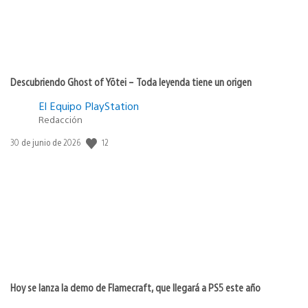
Descubriendo Ghost of Yōtei – Toda leyenda tiene un origen
El Equipo PlayStation
Redacción
12
Fecha
30 de junio de 2026
de
publicación:
Hoy se lanza la demo de Flamecraft, que llegará a PS5 este año