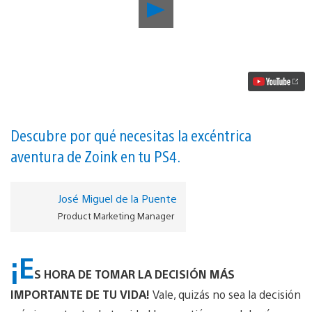
Reproducir
10
razones
por
las
que
los
miembros
de
PS
Plus
Descubre por qué necesitas la excéntrica
DEBEN
aventura de Zoink en tu PS4.
descargar
Stick
it
to
José Miguel de la Puente
the
Product Marketing Manager
Man
hoy
mismo
¡E
vídeo
S HORA DE TOMAR LA DECISIÓN MÁS
IMPORTANTE DE TU VIDA!
Vale, quizás no sea la decisión