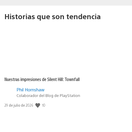
Historias que son tendencia
Nuestras impresiones de Silent Hill: Townfall
Phil Hornshaw
Colaborador del Blog de PlayStation
10
Fecha
29 de julio de 2026
de
publicación: