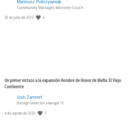
Mateusz Pokrzywniak
Community Manager, Monster Couch
6
Fecha
28 de julio de 2026
de
publicación:
Un primer vistazo a la expansión Hombre de Honor de Mafia: El Viejo
Continente
Josh Zammit
Design Director, Hangar 13
3
Fecha
4 de agosto de 2026
de
publicación: