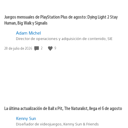
Juegos mensuales de PlayStation Plus de agosto: Dying Light 2 Stay
Human, Big Walk y Signalis
Adam Michel
Director de operaciones y adquisición de contenido, SIE
2
9
Fecha
28 de julio de 2026
de
publicación:
La última actualización de Ball x Pit, The Naturalist, llega el 6 de agosto
Kenny Sun
Diseñador de videojuegos, Kenny Sun & Friends