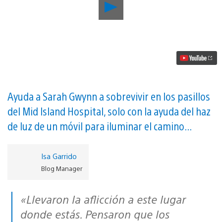
Reproducir
Daylight
llega
mañana
a
PS4
con
un
descuento
del
20%
Ayuda a Sarah Gwynn a sobrevivir en los pasillos
para
del Mid Island Hospital, solo con la ayuda del haz
los
usuarios
de luz de un móvil para iluminar el camino...
de
PS
Plus
vídeo
Isa Garrido
Blog Manager
«
Llevaron la aflicción a este lugar
donde estás. Pensaron que los