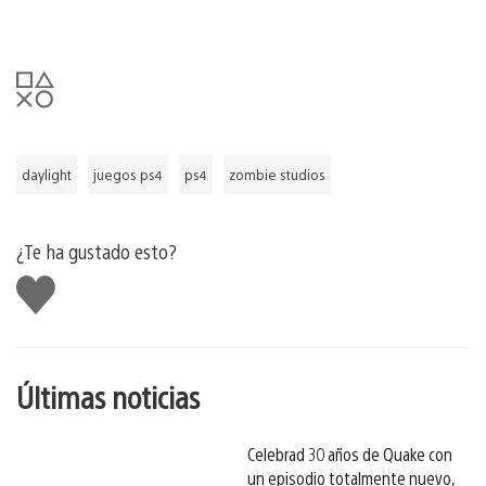
daylight
juegos ps4
ps4
zombie studios
¿Te ha gustado esto?
Me
gusta
esto
Últimas noticias
Celebrad 30 años de Quake con
un episodio totalmente nuevo,