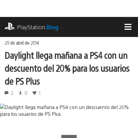
Ir
al
contenido
playstation.com
PlayStation
.Blog
MEN
29 de abril de 2014
Daylight llega mañana a PS4 con un
descuento del 20% para los usuarios
de PS Plus
2
0
1