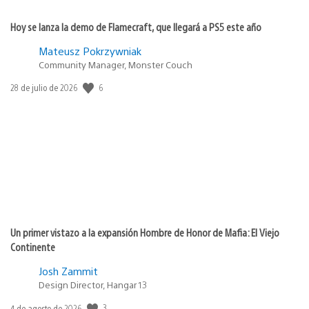
Hoy se lanza la demo de Flamecraft, que llegará a PS5 este año
Mateusz Pokrzywniak
Community Manager, Monster Couch
6
Fecha
28 de julio de 2026
de
publicación:
Un primer vistazo a la expansión Hombre de Honor de Mafia: El Viejo
Continente
Josh Zammit
Design Director, Hangar 13
3
Fecha
4 de agosto de 2026