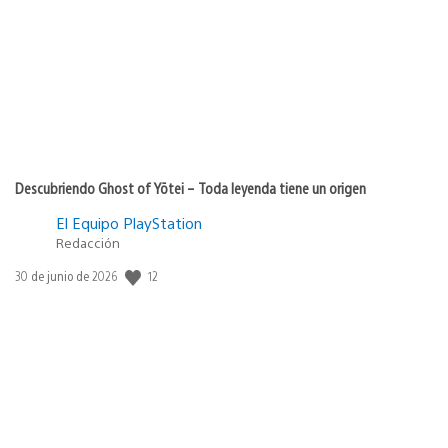
publicación:
Descubriendo Ghost of Yōtei – Toda leyenda tiene un origen
El Equipo PlayStation
Redacción
12
Fecha
30 de junio de 2026
de
publicación: