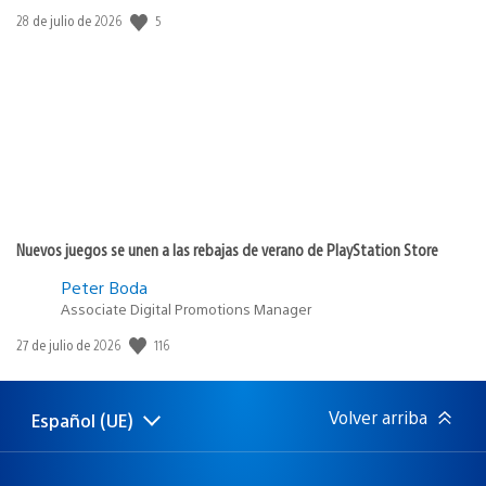
5
Fecha
28 de julio de 2026
de
publicación:
Nuevos juegos se unen a las rebajas de verano de PlayStation Store
Peter Boda
Associate Digital Promotions Manager
116
Fecha
27 de julio de 2026
de
publicación:
Volver arriba
Español (UE)
Selecciona
Región
una
actual:
región