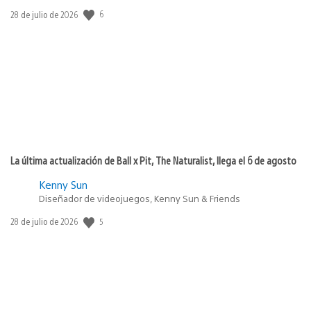
6
Fecha
28 de julio de 2026
de
publicación:
La última actualización de Ball x Pit, The Naturalist, llega el 6 de agosto
Kenny Sun
Diseñador de videojuegos, Kenny Sun & Friends
5
Fecha
28 de julio de 2026
de
publicación: