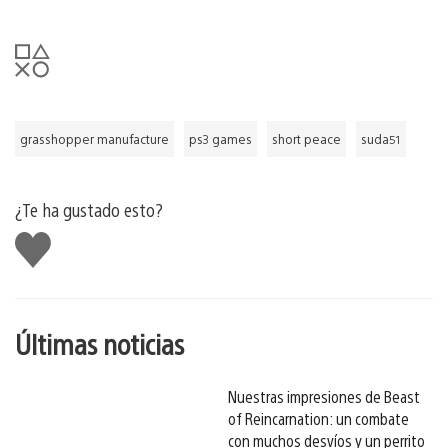
grasshopper manufacture
ps3 games
short peace
suda51
¿Te ha gustado esto?
Me
gusta
esto
Últimas noticias
Nuestras impresiones de Beast
of Reincarnation: un combate
con muchos desvíos y un perrito