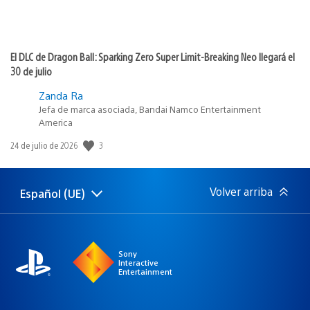
El DLC de Dragon Ball: Sparking Zero Super Limit-Breaking Neo llegará el
30 de julio
Zanda Ra
Jefa de marca asociada, Bandai Namco Entertainment
America
3
Fecha
24 de julio de 2026
de
publicación:
Volver arriba
Español (UE)
Selecciona
Región
una
actual:
región
Sony
Interactive
Entertainment