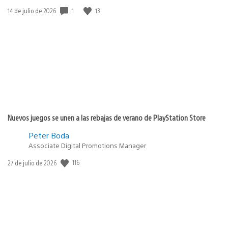
1
13
Fecha
14 de julio de 2026
de
publicación:
Nuevos juegos se unen a las rebajas de verano de PlayStation Store
Peter Boda
Associate Digital Promotions Manager
116
Fecha
27 de julio de 2026
de
publicación: