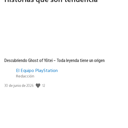
Descubriendo Ghost of Yōtei – Toda leyenda tiene un origen
El Equipo PlayStation
Redacción
12
Fecha
30 de junio de 2026
de
publicación: