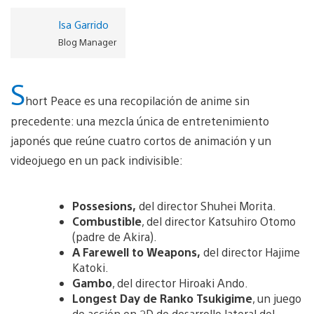
Isa Garrido
Blog Manager
S
hort Peace es una recopilación de anime sin
precedente: una mezcla única de entretenimiento
japonés que reúne cuatro cortos de animación y un
videojuego en un pack indivisible:
Possesions,
del director Shuhei Morita.
Combustible
, del director Katsuhiro Otomo
(padre de Akira).
A Farewell to Weapons,
del director Hajime
Katoki.
Gambo
, del director Hiroaki Ando.
Longest Day de Ranko Tsukigime
, un juego
de acción en 2D de desarrollo lateral del