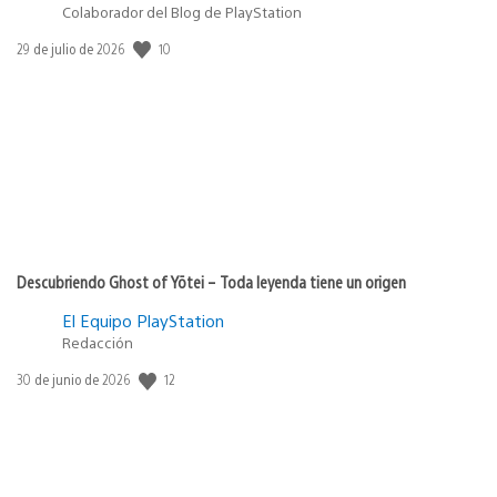
Colaborador del Blog de PlayStation
10
Fecha
29 de julio de 2026
de
publicación:
Descubriendo Ghost of Yōtei – Toda leyenda tiene un origen
El Equipo PlayStation
Redacción
12
Fecha
30 de junio de 2026
de
publicación: