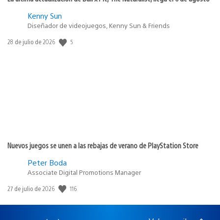
Kenny Sun
Diseñador de videojuegos, Kenny Sun & Friends
5
Fecha
28 de julio de 2026
de
publicación:
Nuevos juegos se unen a las rebajas de verano de PlayStation Store
Peter Boda
Associate Digital Promotions Manager
116
Fecha
27 de julio de 2026
de
publicación: