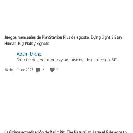
Juegos mensuales de PlayStation Plus de agosto: Dying Light 2 Stay
Human, Big Walk y Signalis
Adam Michel
Director de operaciones y adquisición de contenido, SIE
2
9
Fecha
28 de julio de 2026
de
publicación:
La última actualización de Ball x Pit, The Naturalist, llega el 6 de agosto