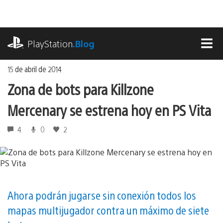
Ir
al
contenido
playstation.com
PlayStation
.Blog
MEN
15 de abril de 2014
Zona de bots para Killzone
Mercenary se estrena hoy en PS Vita
4
0
2
Ahora podrán jugarse sin conexión todos los
mapas multijugador contra un máximo de siete