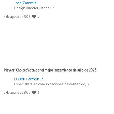
Josh Zammit
Design Director, Hangar 13
3
Fecha
4 de agosto de 2026
de
publicación:
Players’ Choice: Vota por el mejor lanzamiento de julio de 2026
O'Dell Harmon Jr.
Especialista en comunicaciones de contenido, SIE
7
Fecha
3 de agosto de 2026
de
publicación: