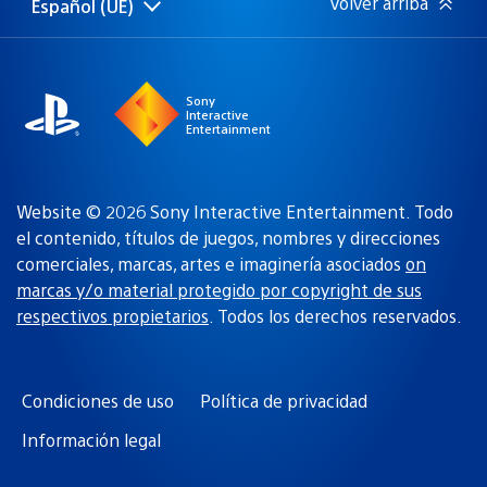
Volver arriba
Español (UE)
Selecciona
Región
una
actual:
región
Sony
Interactive
Entertainment
Website © 2026 Sony Interactive Entertainment. Todo
el contenido, títulos de juegos, nombres y direcciones
comerciales, marcas, artes e imaginería asociados
on
marcas y/o material protegido por copyright de sus
respectivos propietarios
. Todos los derechos reservados.
Condiciones de uso
Política de privacidad
Información legal