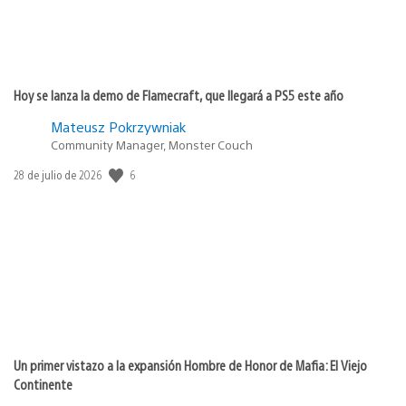
Hoy se lanza la demo de Flamecraft, que llegará a PS5 este año
Mateusz Pokrzywniak
Community Manager, Monster Couch
6
Fecha
28 de julio de 2026
de
publicación:
Un primer vistazo a la expansión Hombre de Honor de Mafia: El Viejo
Continente